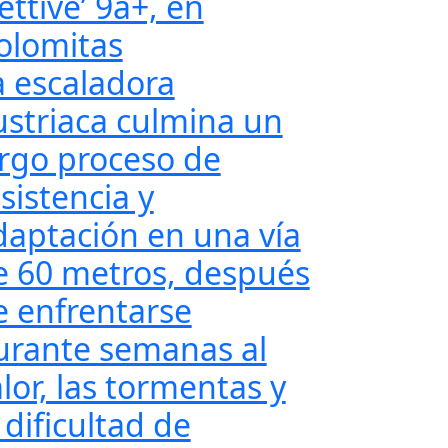
ettive’ 9a+, en
olomitas
a escaladora
ustriaca culmina un
argo proceso de
sistencia y
daptación en una vía
e 60 metros, después
e enfrentarse
urante semanas al
lor, las tormentas y
 dificultad de