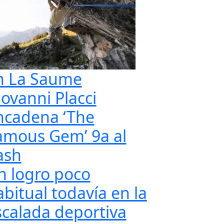
n La Saume
iovanni Placci
ncadena ‘The
amous Gem’ 9a al
ash
n logro poco
abitual todavía en la
scalada deportiva