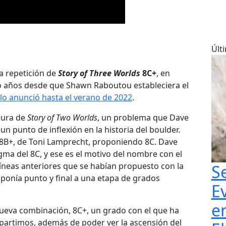
Últ
a repetición de
Story of Three Worlds
8C+
, en
ro años desde que Shawn Raboutou estableciera el
lo anunció hasta el verano de 2022
.
dura de
Story of Two Worlds
, un problema que Dave
punto de inflexión en la historia del boulder.
8B+, de Toni Lamprecht, proponiendo 8C. Dave
ma del 8C, y ese es el motivo del nombre con el
líneas anteriores que se habían propuesto con la
S
se ponía punto y final a una etapa de grados
E
e
ueva combinación, 8C+, un grado con el que ha
mpartimos, además de poder ver la ascensión del