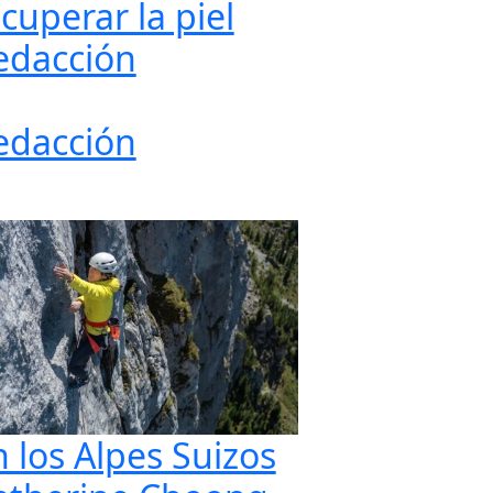
cuperar la piel
edacción
edacción
n los Alpes Suizos