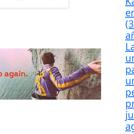
K
e
(
a
L
u
p
u
p
p
j
a