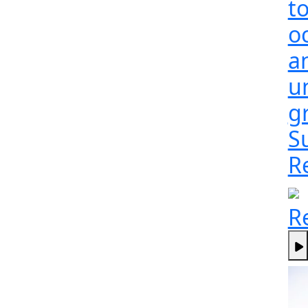
t
o
a
un
g
S
R
R