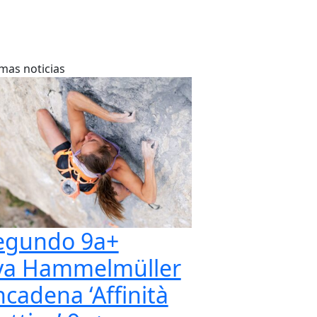
imas noticias
egundo 9a+
va Hammelmüller
ncadena ‘Affinità