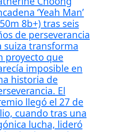
atherine Choong
ncadena ‘Yeah Man’
350m 8b+) tras seis
ños de perseverancia
a suiza transforma
n proyecto que
arecía imposible en
na historia de
erseverancia. El
remio llegó el 27 de
ulio, cuando tras una
gónica lucha, lideró