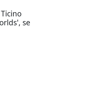
 Ticino
rlds', se