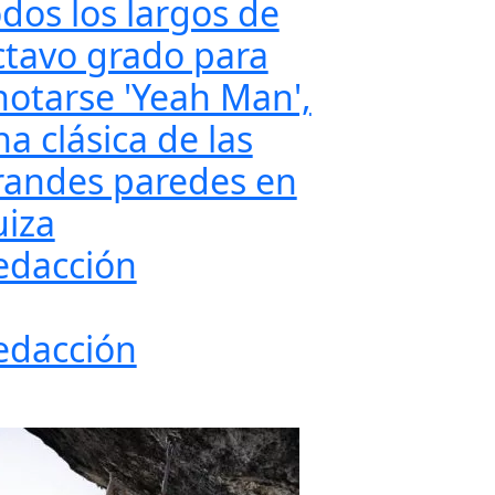
odos los largos de
ctavo grado para
notarse 'Yeah Man',
a clásica de las
randes paredes en
uiza
edacción
edacción