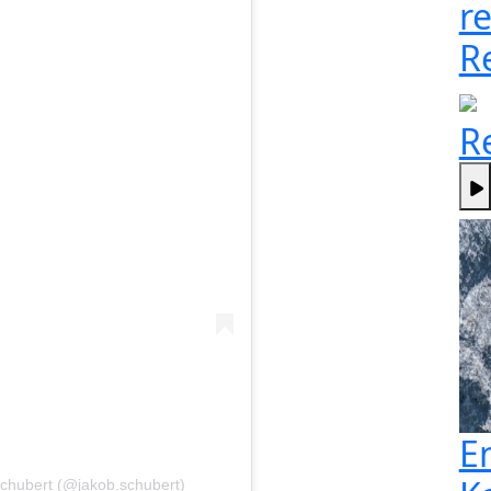
re
R
R
E
chubert (@jakob.schubert)