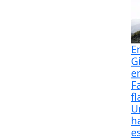
E
G
e
F
fl
U
h
e