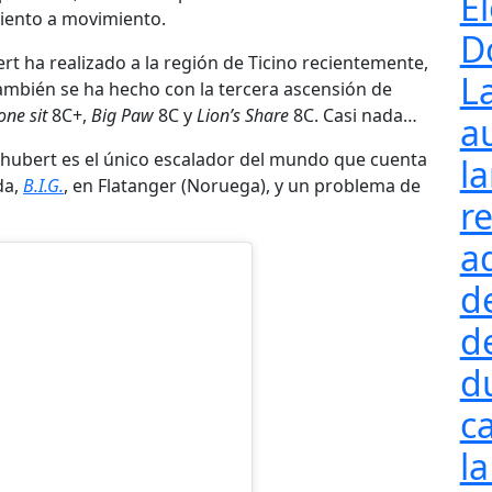
El
iento a movimiento.
D
rt ha realizado a la región de Ticino recientemente,
L
también se ha hecho con la tercera ascensión de
one sit
8C+,
Big Paw
8C y
Lion’s Share
8C. Casi nada…
a
hubert es el único escalador del mundo que cuenta
l
da,
B.I.G.
, en Flatanger (Noruega), y un problema de
re
a
d
d
d
ca
la