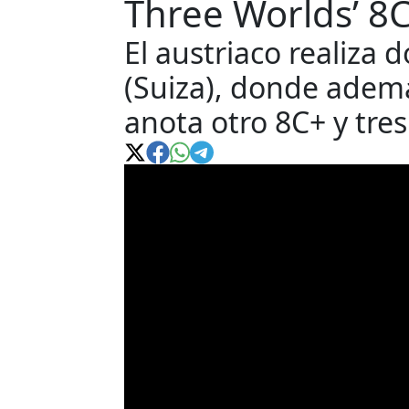
Three Worlds’ 8
El austriaco realiza d
(Suiza), donde además
anota otro 8C+ y tres