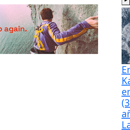
E
K
e
(
a
L