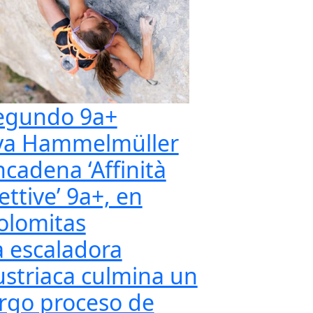
egundo 9a+
va Hammelmüller
ncadena ‘Affinità
ettive’ 9a+, en
olomitas
a escaladora
ustriaca culmina un
argo proceso de