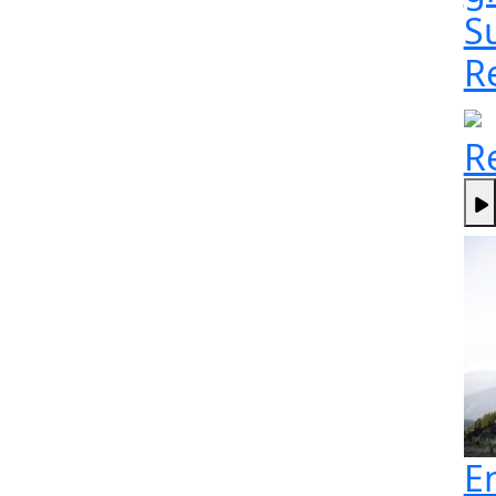
S
R
R
E