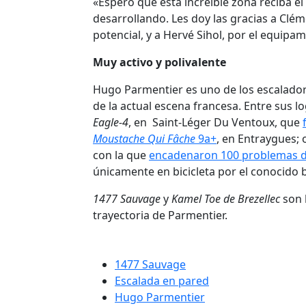
«Espero que esta increíble zona reciba e
desarrollando. Les doy las gracias a Clé
potencial, y a Hervé Sihol, por el equip
Muy activo y polivalente
Hugo Parmentier es uno de los escaladore
de la actual escena francesa. Entre sus
Eagle-4
, en Saint-Léger Du Ventoux, que
Moustache Qui Fâche
9a+
, en Entraygues; 
con la que
encadenaron 100 problemas de
únicamente en bicicleta por el conocido 
1477 Sauvage
y
Kamel Toe de Brezellec
son 
trayectoria de Parmentier.
1477 Sauvage
Escalada en pared
Hugo Parmentier