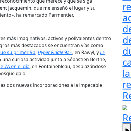
l reconocimiento que merece y que se siga
re
ment Jacquemin, que me enseñó el lugar y su
a
amiento», ha remarcado Parmentier.
d
d
s más imaginativos, activos y polivalentes dentro
 logros más destacados se encuentran vías como
d
fue su primer 9b
;
Hyper Finale
9a+
, en Rawyl, y
Le
ca
o una curiosa actividad junto a Sébastien Berthe,
 7A en el día
, en Fontainebleau, desplazándose
la
bosque galo.
re
las dos nuevas incorporaciones a la impecable
R
R