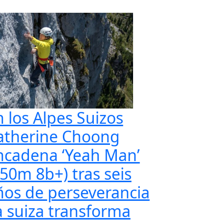
n los Alpes Suizos
atherine Choong
ncadena ‘Yeah Man’
350m 8b+) tras seis
ños de perseverancia
a suiza transforma