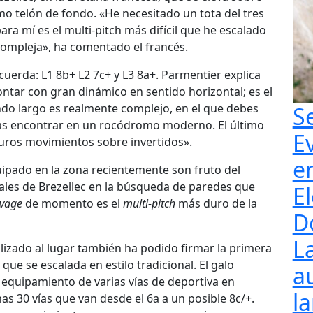
mo telón de fondo. «He necesitado un tota del tres
para mí es el multi-pitch más difícil que he escalado
 compleja», ha comentado el francés.
 cuerda: L1 8b+ L2 7c+ y L3 8a+. Parmentier explica
ontar con gran dinámico en sentido horizontal; es el
ndo largo es realmente complejo, en el que debes
S
ías encontrar en un rocódromo moderno. El último
E
uros movimientos sobre invertidos».
e
uipado en la zona recientemente son fruto del
cales de Brezellec en la búsqueda de paredes que
El
vage
de momento es el
multi-pitch
más duro de la
D
L
alizado al lugar también ha podido firmar la primera
 que se escalada en estilo tradicional. El galo
a
 equipamiento de varias vías de deportiva en
l
as 30 vías que van desde el 6a a un posible 8c/+.