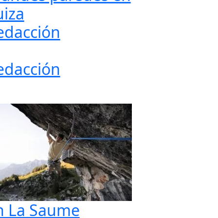
uiza
edacción
edacción
n La Saume