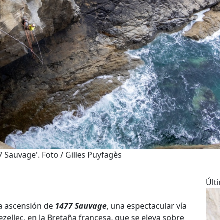
 Sauvage'. Foto / Gilles Puyfagès
Últ
ra ascensión de
1477 Sauvage
, una espectacular vía
ezellec, en la Bretaña francesa, que se eleva sobre