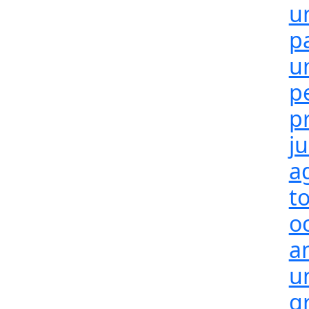
u
p
u
p
p
j
a
t
o
a
un
g