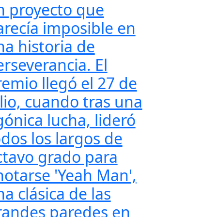
n proyecto que
arecía imposible en
na historia de
erseverancia. El
remio llegó el 27 de
ulio, cuando tras una
gónica lucha, lideró
odos los largos de
ctavo grado para
notarse 'Yeah Man',
a clásica de las
randes paredes en