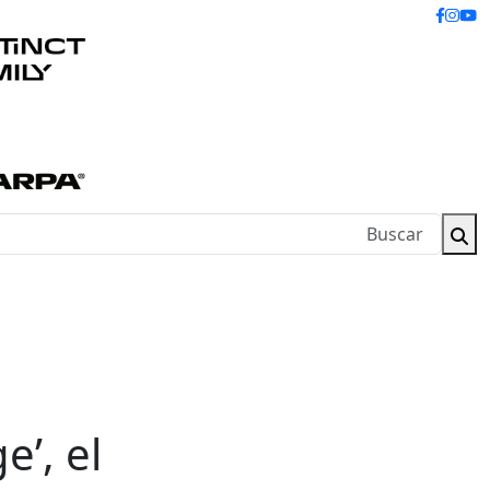
’, el