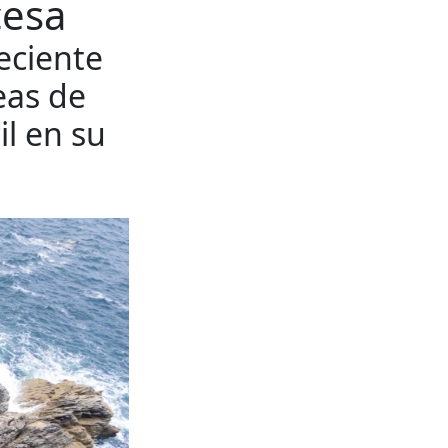
cesa
eciente
eas de
il en su