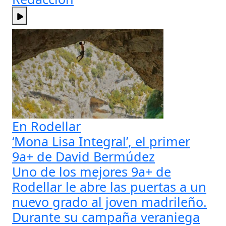
En Rodellar
‘Mona Lisa Integral’, el primer
9a+ de David Bermúdez
Uno de los mejores 9a+ de
Rodellar le abre las puertas a un
nuevo grado al joven madrileño.
Durante su campaña veraniega