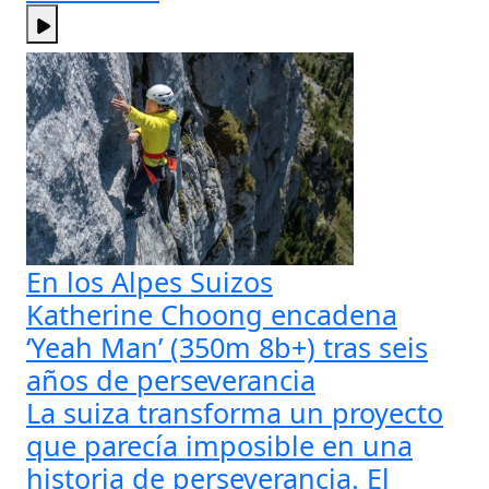
En los Alpes Suizos
Katherine Choong encadena
‘Yeah Man’ (350m 8b+) tras seis
años de perseverancia
La suiza transforma un proyecto
que parecía imposible en una
historia de perseverancia. El