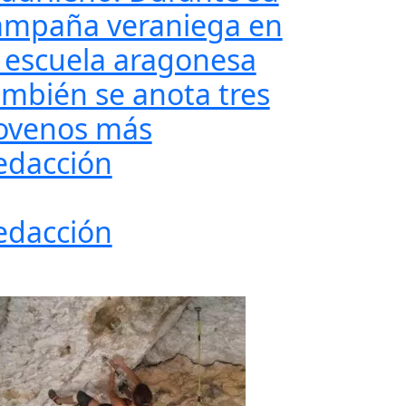
ampaña veraniega en
a escuela aragonesa
ambién se anota tres
ovenos más
edacción
edacción