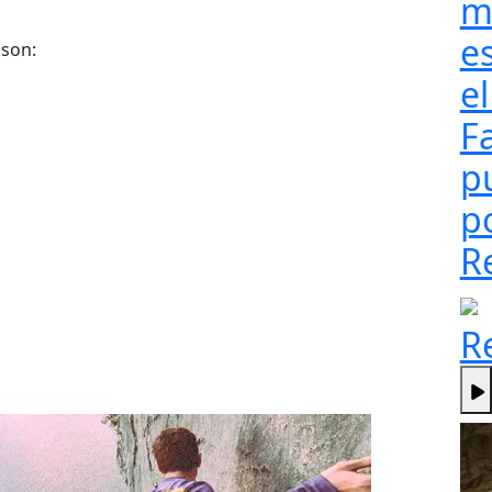
m
e
son:
el
F
pu
p
R
R