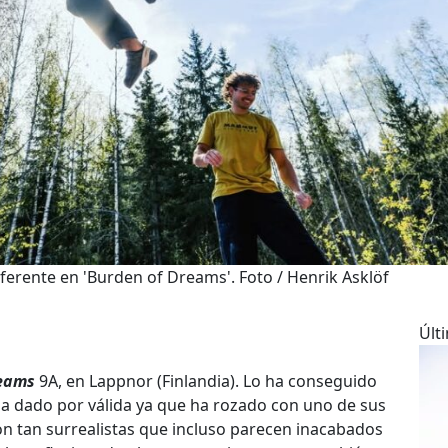
erente en 'Burden of Dreams'. Foto / Henrik Asklöf
Últ
reams
9A, en Lappnor (Finlandia). Lo ha conseguido
a dado por válida ya que ha rozado con uno de sus
 tan surrealistas que incluso parecen inacabados