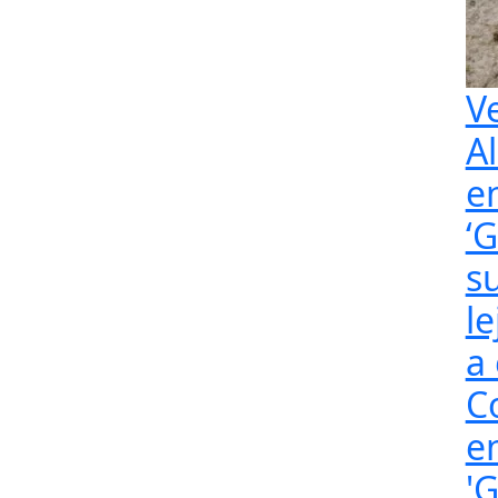
V
A
e
‘
s
l
a
C
e
'G