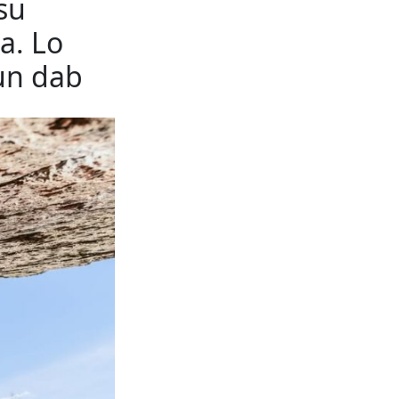
su
a. Lo
un dab