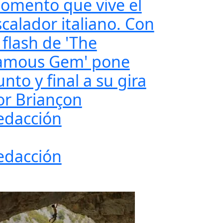
omento que vive el
scalador italiano. Con
 flash de 'The
amous Gem' pone
nto y final a su gira
or Briançon
edacción
edacción