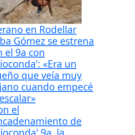
erano en Rodellar
lba Gómez se estrena
n el 9a con
Gioconda’: «Era un
ueño que veía muy
ejano cuando empecé
 escalar»
on el
ncadenamiento de
ioconda' 9a, la