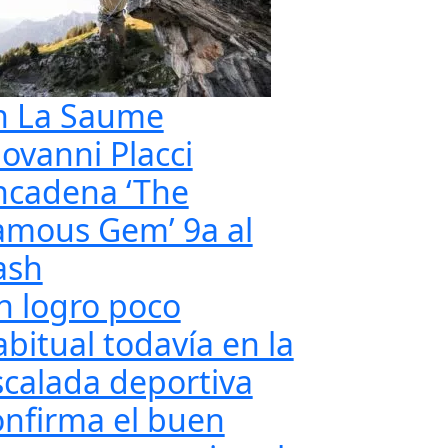
n La Saume
iovanni Placci
ncadena ‘The
amous Gem’ 9a al
ash
n logro poco
abitual todavía en la
scalada deportiva
onfirma el buen