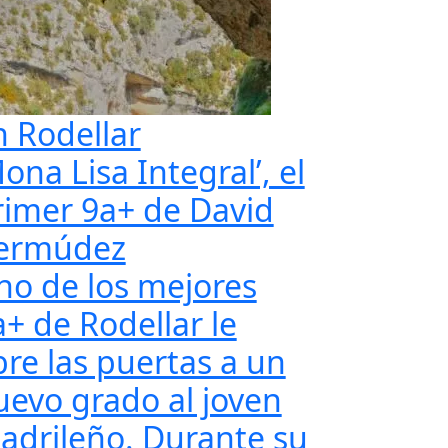
n Rodellar
ona Lisa Integral’, el
rimer 9a+ de David
ermúdez
no de los mejores
a+ de Rodellar le
bre las puertas a un
uevo grado al joven
adrileño. Durante su