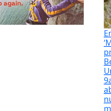
E
‘M
p
B
U
9
a
n
m