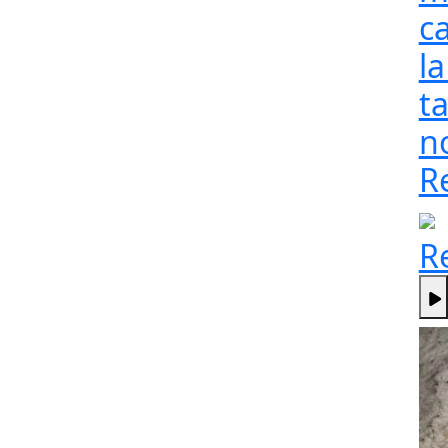
c
l
t
n
R
R