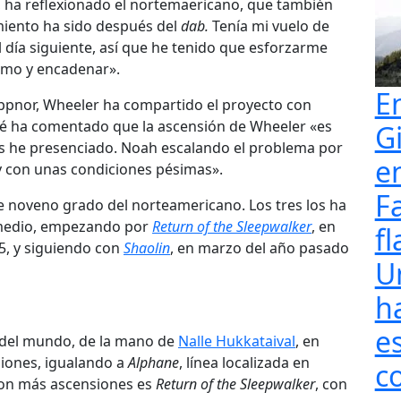
 ha reflexionado el nortemaericano, que también
iento ha sido después del
dab.
Tenía mi vuelo de
día siguiente, así que he tenido que esforzarme
mo y encadenar».
E
ppnor, Wheeler ha compartido el proyecto con
hé ha comentado que la ascensión de Wheeler «es
G
s he presenciado. Noah escalando el problema por
e
y con unas condiciones pésimas».
F
e noveno grado del norteamericano. Los tres los ha
 medio, empezando por
Return of the Sleepwalker
, en
fl
5, y siguiendo con
Shaolin
, en marzo del año pasado
U
h
e
 del mundo, de la mano de
Nalle Hukkataival
, en
siones, igualando a
Alphane
, línea localizada en
c
 con más ascensiones es
Return of the Sleepwalker
, con