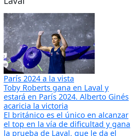
Laval
París 2024 a la vista
Toby Roberts gana en Laval y
estará en París 2024. Alberto Ginés
acaricia la victoria
El británico es el único en alcanzar
el top en la vía de dificultad y gana
la prueba de Laval, que le da el