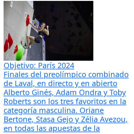
Objetivo: París 2024
Finales del preolímpico combinado
de Laval, en directo y en abierto
Alberto Ginés, Adam Ondra y Toby
Roberts son los tres favoritos en la
categoría masculina. Oriane
Bertone, Stasa Gejo y Zélia Avezou,
en todas las apuestas de la