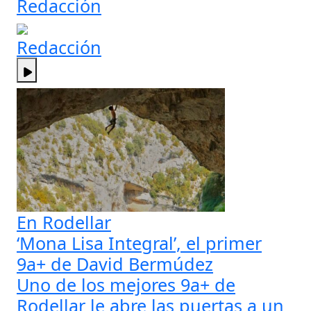
Redacción
Redacción
En Rodellar
‘Mona Lisa Integral’, el primer
9a+ de David Bermúdez
Uno de los mejores 9a+ de
Rodellar le abre las puertas a un