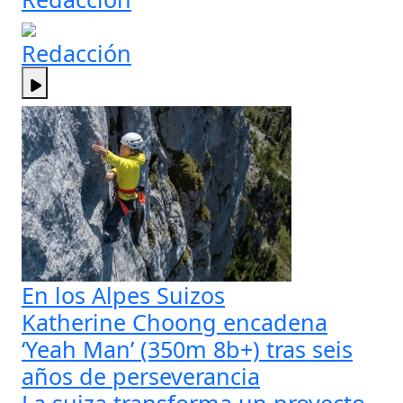
Redacción
En los Alpes Suizos
Katherine Choong encadena
‘Yeah Man’ (350m 8b+) tras seis
años de perseverancia