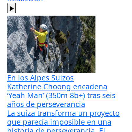
En los Alpes Suizos
Katherine Choong encadena
‘Yeah Man’ (350m 8b+) tras seis
años de perseverancia
La suiza transforma un proyecto
que parecía imposible en una
historia de perseverancia. El