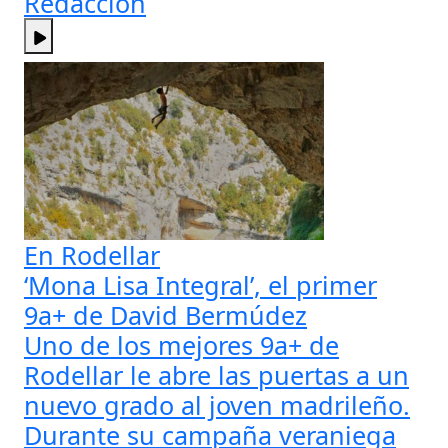
Redacción
En Rodellar
‘Mona Lisa Integral’, el primer
9a+ de David Bermúdez
Uno de los mejores 9a+ de
Rodellar le abre las puertas a un
nuevo grado al joven madrileño.
Durante su campaña veraniega