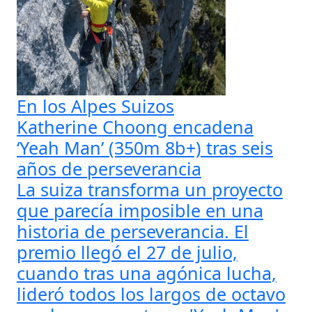
En los Alpes Suizos
Katherine Choong encadena
‘Yeah Man’ (350m 8b+) tras seis
años de perseverancia
La suiza transforma un proyecto
que parecía imposible en una
historia de perseverancia. El
premio llegó el 27 de julio,
cuando tras una agónica lucha,
lideró todos los largos de octavo