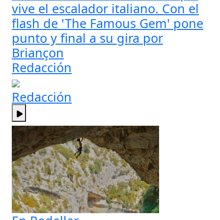
vive el escalador italiano. Con el
flash de 'The Famous Gem' pone
punto y final a su gira por
Briançon
Redacción
Redacción