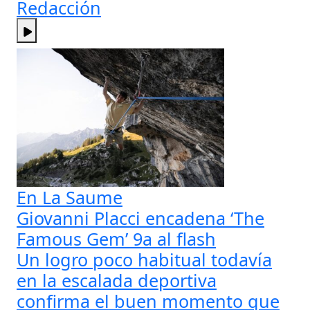
Redacción
En La Saume
Giovanni Placci encadena ‘The
Famous Gem’ 9a al flash
Un logro poco habitual todavía
en la escalada deportiva
confirma el buen momento que