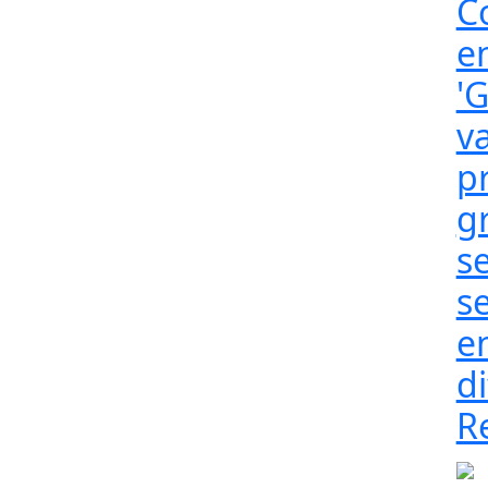
C
e
'G
v
p
g
se
s
en
di
R