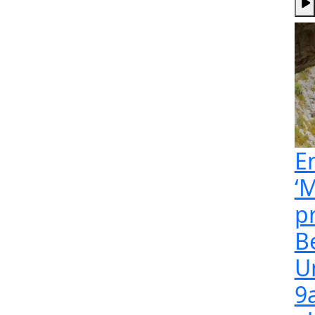
E
‘M
p
B
U
9