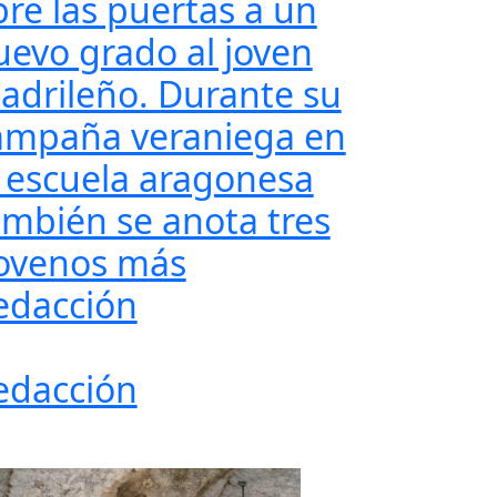
bre las puertas a un
uevo grado al joven
adrileño. Durante su
ampaña veraniega en
a escuela aragonesa
ambién se anota tres
ovenos más
edacción
edacción