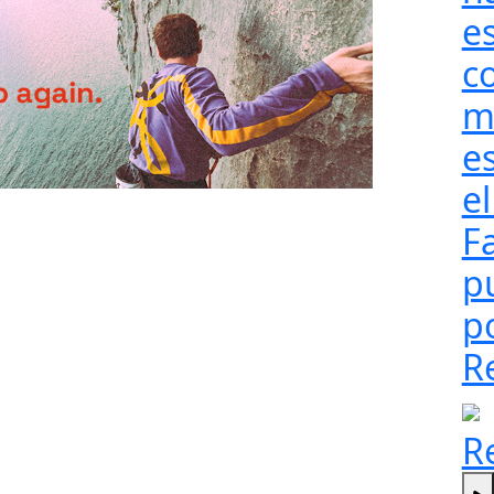
e
c
m
e
el
F
pu
p
R
R