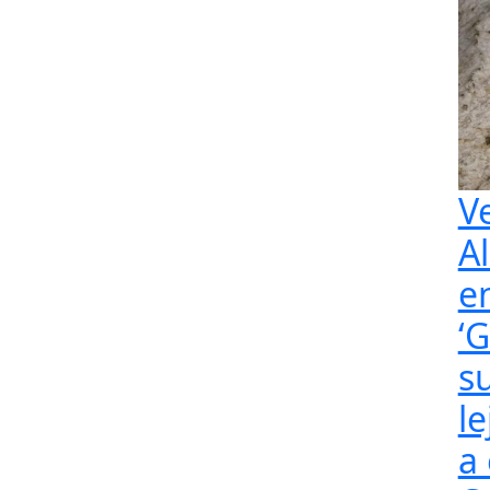
V
A
e
‘
s
l
a