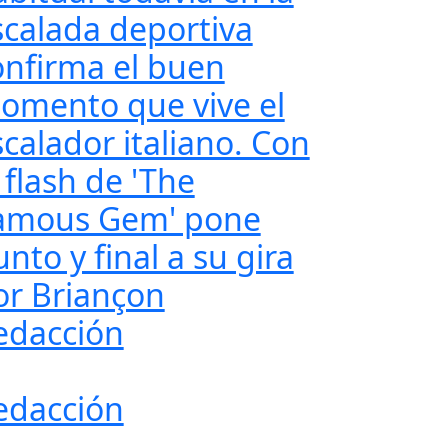
scalada deportiva
onfirma el buen
omento que vive el
scalador italiano. Con
 flash de 'The
amous Gem' pone
nto y final a su gira
or Briançon
edacción
edacción