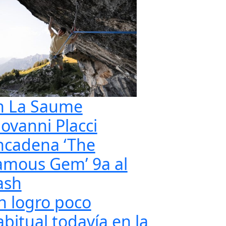
n La Saume
iovanni Placci
ncadena ‘The
amous Gem’ 9a al
ash
n logro poco
abitual todavía en la