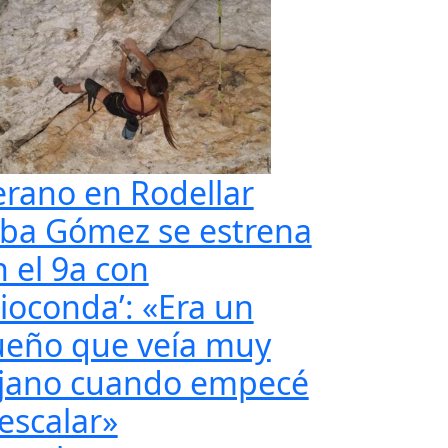
erano en Rodellar
lba Gómez se estrena
n el 9a con
Gioconda’: «Era un
ueño que veía muy
ejano cuando empecé
 escalar»