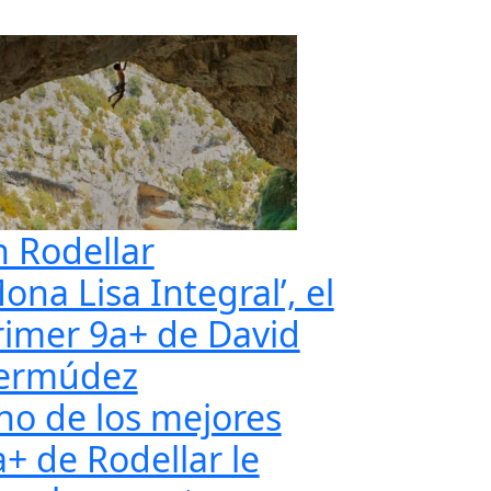
n Rodellar
ona Lisa Integral’, el
rimer 9a+ de David
ermúdez
no de los mejores
a+ de Rodellar le