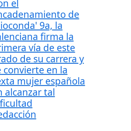
on el
ncadenamiento de
ioconda' 9a, la
alenciana firma la
rimera vía de este
rado de su carrera y
 convierte en la
exta mujer española
 alcanzar tal
ficultad
edacción