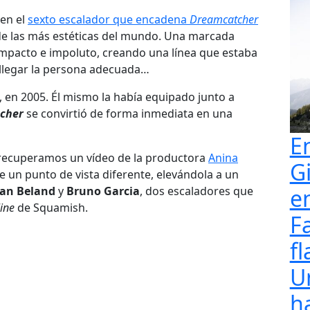
 en el
sexto escalador que encadena
Dreamcatcher
de las más estéticas del mundo. Una marcada
compacto e impoluto, creando una línea que estaba
e llegar la persona adecuada…
, en 2005. Él mismo la había equipado junto a
cher
se convirtió de forma inmediata en una
E
ecuperamos un vídeo de la productora
Anina
G
 un punto de vista diferente, elevándola a un
an Beland
y
Bruno Garcia
, dos escaladores que
e
line
de Squamish.
F
fl
U
h