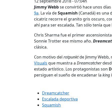
12 septiembre 2018 - 07:04h
Jimmy Webb
se convirtió hace unos días
9a
. La vía de
Squamish
(Canadá) es una 
cicatriz recorre el granito gris oscuro, 
ahí para ser escalada. Tan sólo tenía qu
Chris Sharma fue el primer ascensionista
Sonnie Trotter ese mismo año.
Dreamcat
clásica.
Con motivo del
rotpunkt
de Jimmy Webb, r
Visuals
que muestra a
Dreamcatcher
desde
estado artístico. Los protagonistas son
D
persiguen el sueño de encadenar la
king 
Dreamcatcher
Escalada deportiva
Squamish