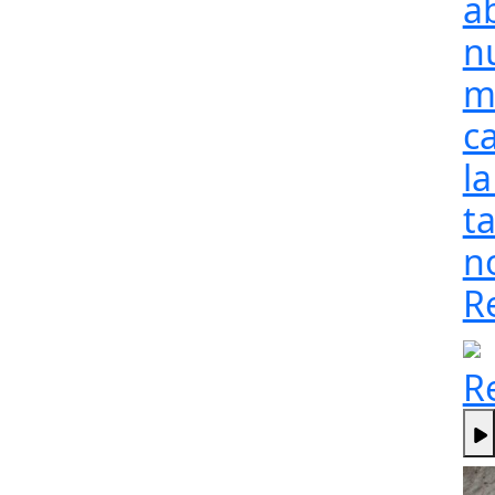
a
n
m
c
l
t
n
R
R