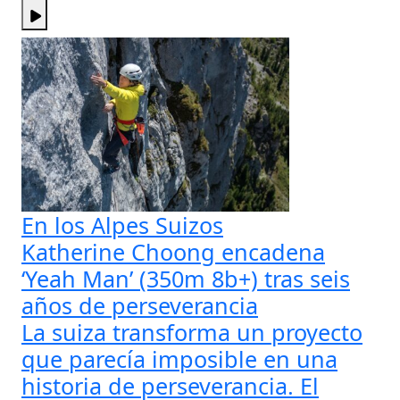
En los Alpes Suizos
Katherine Choong encadena
‘Yeah Man’ (350m 8b+) tras seis
años de perseverancia
La suiza transforma un proyecto
que parecía imposible en una
historia de perseverancia. El