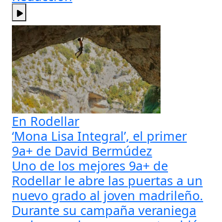
En Rodellar
‘Mona Lisa Integral’, el primer
9a+ de David Bermúdez
Uno de los mejores 9a+ de
Rodellar le abre las puertas a un
nuevo grado al joven madrileño.
Durante su campaña veraniega