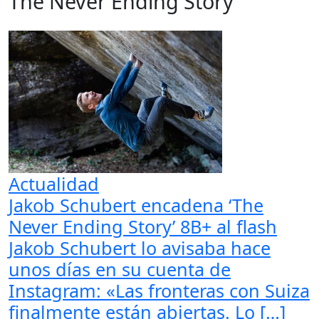
The Never Ending Story
Actualidad
Jakob Schubert encadena ‘The
Never Ending Story’ 8B+ al flash
Jakob Schubert lo avisaba hace
unos días en su cuenta de
Instagram: «Las fronteras con Suiza
finalmente están abiertas. Lo […]