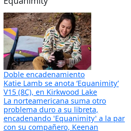
Equanimity
Doble encadenamiento
Katie Lamb se anota ‘Equanimity’
V15 (8C), en Kirkwood Lake
La norteamericana suma otro
problema duro a su libreta,
encadenando 'Equanimity' a la par
con su compañero, Keenan