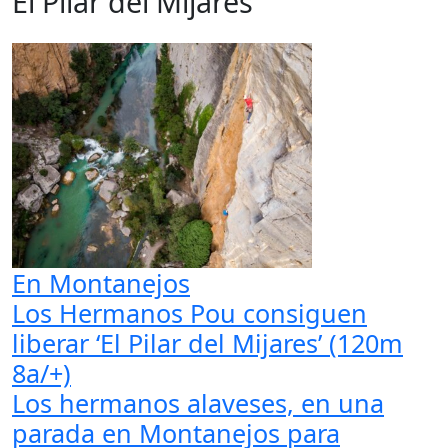
El Pilar del Mijares
En Montanejos
Los Hermanos Pou consiguen
liberar ‘El Pilar del Mijares’ (120m
8a/+)
Los hermanos alaveses, en una
parada en Montanejos para