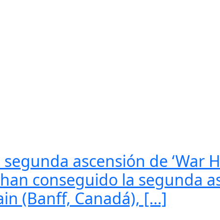
e, segunda ascensión de ‘War
le han conseguido la segunda
in (Banff, Canadá), […]