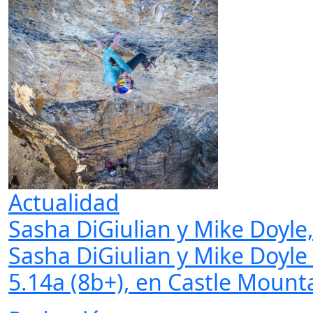
Actualidad
Sasha DiGiulian y Mike Doyl
Sasha DiGiulian y Mike Doy
5.14a (8b+), en Castle Mounta