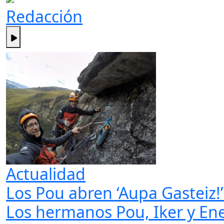
Redacción
Actualidad
Los Pou abren ‘Aupa Gasteiz!’
Los hermanos Pou, Iker y Ene