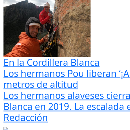
En la Cordillera Blanca
Los hermanos Pou liberan ‘¡A
metros de altitud
Los hermanos alaveses cierra
Blanca en 2019. La escalada e
Redacción