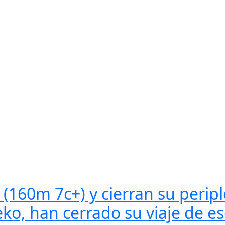
 (160m 7c+) y cierran su perip
ko, han cerrado su viaje de es