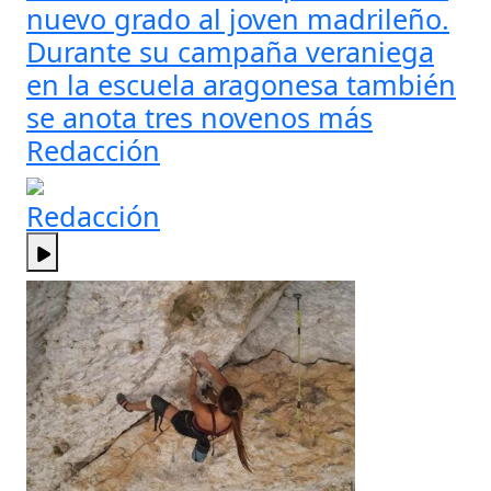
nuevo grado al joven madrileño.
Durante su campaña veraniega
en la escuela aragonesa también
se anota tres novenos más
Redacción
Redacción