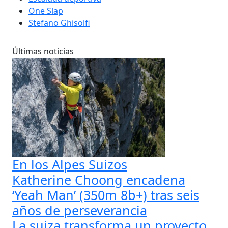
One Slap
Stefano Ghisolfi
Últimas noticias
En los Alpes Suizos
Katherine Choong encadena
‘Yeah Man’ (350m 8b+) tras seis
años de perseverancia
La suiza transforma un proyecto