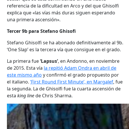
referencia de la dificultad en Arco y del que Ghisolfi
explica que «las vías más duras siguen esperando
una primera ascensión».
Tercer 9b para Stefano Ghisofi
Stefano Ghisolfi se ha abonado definitivamente al 9b.
‘One Slap’ es la tercera vía que consigue en el grado.
La primera fue
‘Lapsus’
, en Andonno, en noviembre
de 2015. Esta vía
la repitió Adam Ondra en abril de
este mismo año
y confirmó el grado propuesto por
el italiano.
‘First Round First Minute’, en Margalef
, fue
la segunda. La de Ghisolfi fue la cuarta ascensión de
esta
king line
de Chris Sharma.