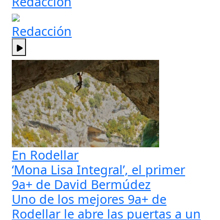
Redacción
Redacción
En Rodellar
‘Mona Lisa Integral’, el primer
9a+ de David Bermúdez
Uno de los mejores 9a+ de
Rodellar le abre las puertas a un