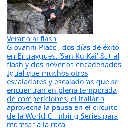
Verano al flash
Giovanni Placci, dos días de éxito
en Entraygues: ‘San Ku Kai’ 8c+ al
flash y dos novenos encadenados
Igual que muchos otros
escaladores y escaladoras que se
encuentran en plena temporada
de competiciones, el italiano
aprovecha la pausa en el circuito
de la World Climbing Series para
regresar a la roca