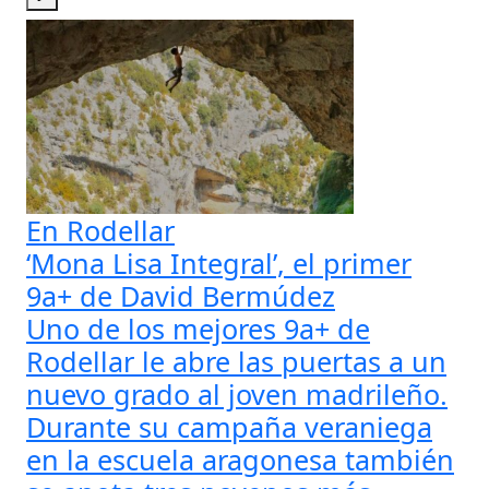
En Rodellar
‘Mona Lisa Integral’, el primer
9a+ de David Bermúdez
Uno de los mejores 9a+ de
Rodellar le abre las puertas a un
nuevo grado al joven madrileño.
Durante su campaña veraniega
en la escuela aragonesa también