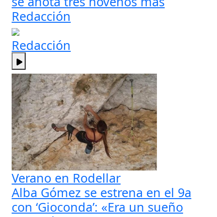
se anota tres novenos más
Redacción
Redacción
Verano en Rodellar
Alba Gómez se estrena en el 9a
con ‘Gioconda’: «Era un sueño