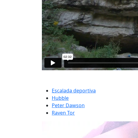
Escalada deportiva
Hubble
Peter Dawson
Raven Tor