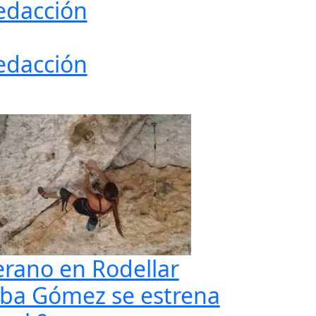
edacción
edacción
erano en Rodellar
lba Gómez se estrena