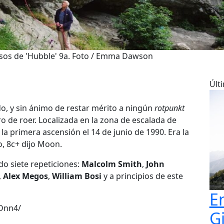
sos de 'Hubble' 9a. Foto / Emma Dawson
Últ
do, y sin ánimo de restar mérito a ningún
rotpunkt
 de roer. Localizada en la zona de escalada de
la primera ascensión el 14 de junio de 1990. Era la
, 8c+ dijo Moon.
do siete repeticiones:
Malcolm Smith
,
John
,
Alex Megos
,
William Bosi
y a principios de este
E
Dnn4/
G