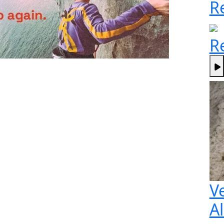
R
R
V
A