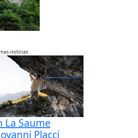
imas noticias
n La Saume
iovanni Placci