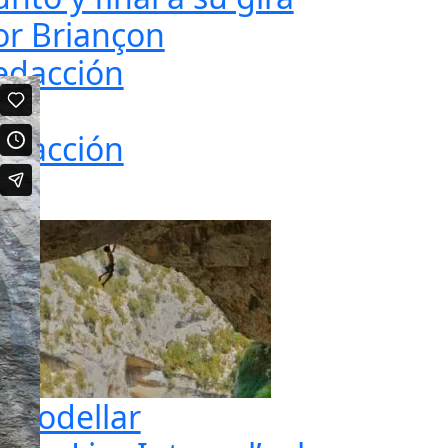
or Briançon
edacción
edacción
n Rodellar