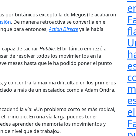
e
das por británicos excepto la de Megos) le acabaron
F
nsión
. De manera retroactiva se convertía en el
fl
 aunque para entonces,
Action Directe
ya le había
U
r capaz de tachar
Hubble
. El británico empezó a
h
esar de resolver todos los movimientos en la
e
eve meses hasta que le ha podido poner el punto
c
, y concentra la máxima dificultad en los primeros
m
ciado a más de un escalador, como a Adam Ondra,
e
el
adenó la vía: «Un problema corto es más radical,
 el principio. En una vía larga puedes tener
F
puedes aprender de memoria los movimientos y
 de nivel que de trabajo».
pu