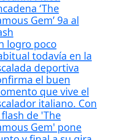
ncadena ‘The
amous Gem’ 9a al
ash
n logro poco
abitual todavía en la
scalada deportiva
onfirma el buen
omento que vive el
scalador italiano. Con
 flash de 'The
amous Gem' pone
nto y final a su gira