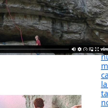
‘M
p
B
U
9
a
n
m
c
l
t
n