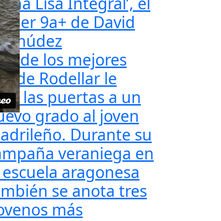
ona Lisa Integral’, el
rimer 9a+ de David
ermúdez
no de los mejores
a+ de Rodellar le
bre las puertas a un
uevo grado al joven
adrileño. Durante su
ampaña veraniega en
a escuela aragonesa
ambién se anota tres
ovenos más