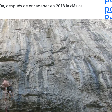
9a, después de encadenar en 2018 la clásica
p
R
R
E