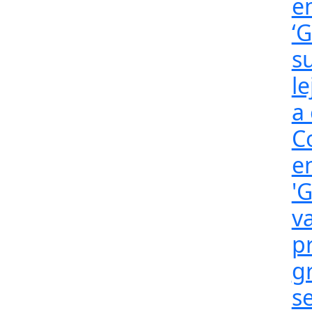
e
‘
s
l
a
C
e
'G
v
p
g
se