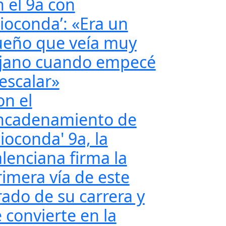
n el 9a con
Gioconda’: «Era un
ueño que veía muy
ejano cuando empecé
 escalar»
on el
ncadenamiento de
ioconda' 9a, la
alenciana firma la
rimera vía de este
rado de su carrera y
 convierte en la