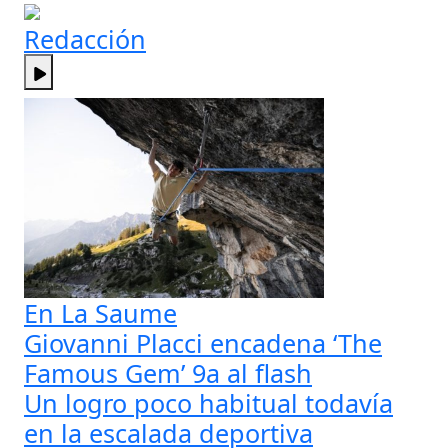
Redacción
En La Saume
Giovanni Placci encadena ‘The
Famous Gem’ 9a al flash
Un logro poco habitual todavía
en la escalada deportiva