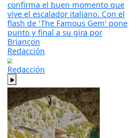
confirma el buen momento que
vive el escalador italiano. Con el
flash de 'The Famous Gem' pone
punto y final a su gira por
Briançon
Redacción
Redacción