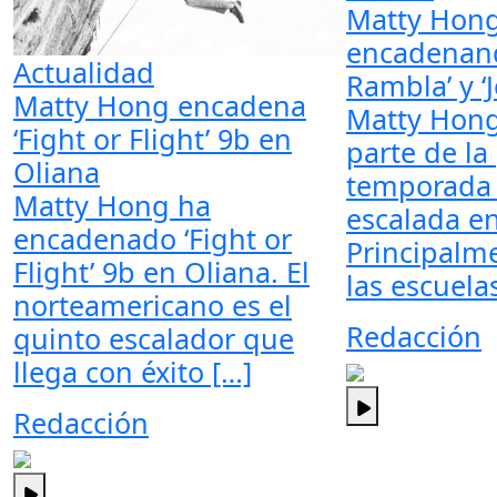
Matty Hon
encadenand
Actualidad
Rambla’ y 
Matty Hong encadena
Matty Hong
‘Fight or Flight’ 9b en
parte de la
Oliana
temporada 
Matty Hong ha
escalada e
encadenado ‘Fight or
Principalm
Flight’ 9b en Oliana. El
las escuela
norteamericano es el
Redacción
quinto escalador que
llega con éxito […]
Redacción