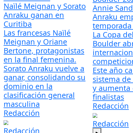
Naïlé Meignan y Sorato
Annie Sand
Anraku ganan en
Anraku emp
Curitiba
temporada 
Las francesas Naïlé
La Copa de
Meignan y Oriane
Boulder abr
Bertone, protagonistas
internacion
en la final femenina.
competicio
Sorato Anraku vuelve a
Este año c
ganar, consolidando su
sistema de
dominio en la
y aumenta 
clasificación general
finalistas
masculina
Redacción
Redacción
Redacción
Redacción