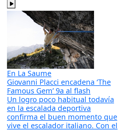
En La Saume
Giovanni Placci encadena ‘The
Famous Gem’ 9a al flash
Un logro poco habitual todavía
en la escalada deportiva
confirma el buen momento que
vive el escalador italiano. Con el