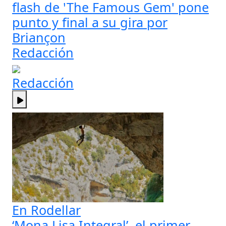
flash de 'The Famous Gem' pone
punto y final a su gira por
Briançon
Redacción
Redacción
En Rodellar
‘Mona Lisa Integral’, el primer