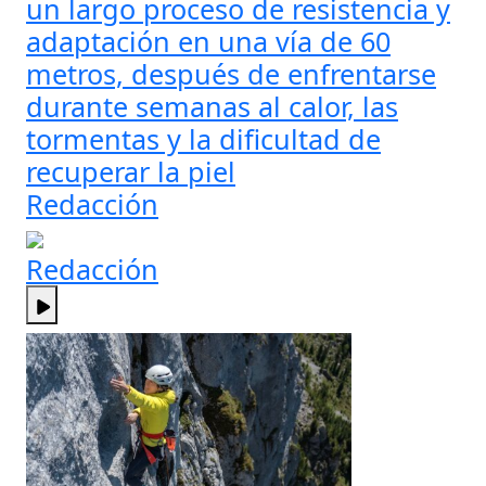
un largo proceso de resistencia y
adaptación en una vía de 60
metros, después de enfrentarse
durante semanas al calor, las
tormentas y la dificultad de
recuperar la piel
Redacción
Redacción