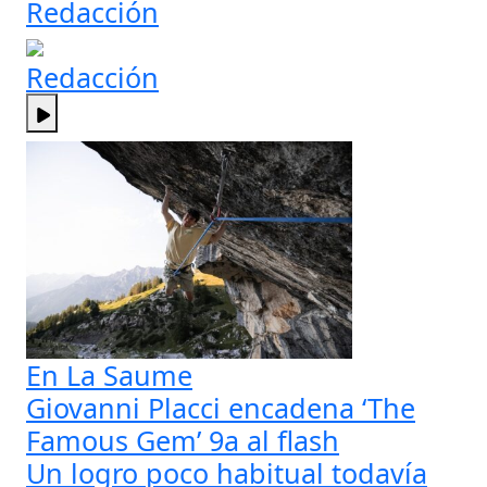
Redacción
Redacción
En La Saume
Giovanni Placci encadena ‘The
Famous Gem’ 9a al flash
Un logro poco habitual todavía