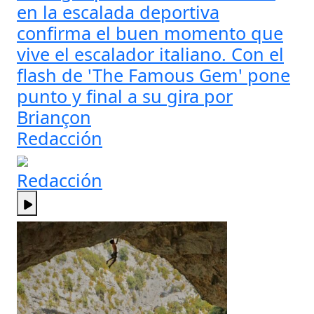
en la escalada deportiva
confirma el buen momento que
vive el escalador italiano. Con el
flash de 'The Famous Gem' pone
punto y final a su gira por
Briançon
Redacción
Redacción