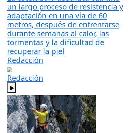
un largo proceso de resistencia y
adaptación en una vía de 60
metros, después de enfrentarse
durante semanas al calor, las
tormentas y la dificultad de
recuperar la piel
Redacción
Redacción