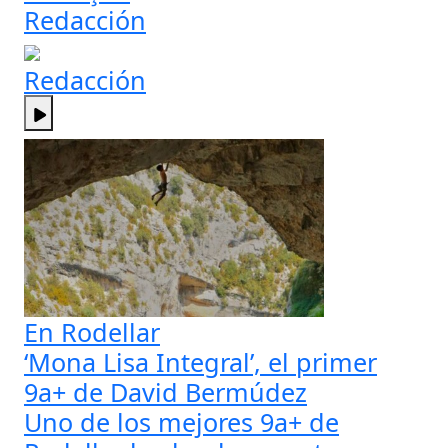
Redacción
Redacción
En Rodellar
‘Mona Lisa Integral’, el primer
9a+ de David Bermúdez
Uno de los mejores 9a+ de