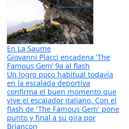
En La Saume
Giovanni Placci encadena ‘The
Famous Gem’ 9a al flash
Un logro poco habitual todavía
en la escalada deportiva
confirma el buen momento que
vive el escalador italiano. Con el
flash de 'The Famous Gem' pone
punto y final a su gira por
Briançon