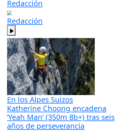
Redacción
Redacción
En los Alpes Suizos
Katherine Choong encadena
‘Yeah Man’ (350m 8b+) tras seis
años de perseverancia