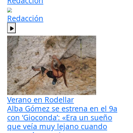
Redacción
Redacción
Verano en Rodellar
Alba Gómez se estrena en el 9a
con ‘Gioconda’: «Era un sueño
que veía muy lejano cuando