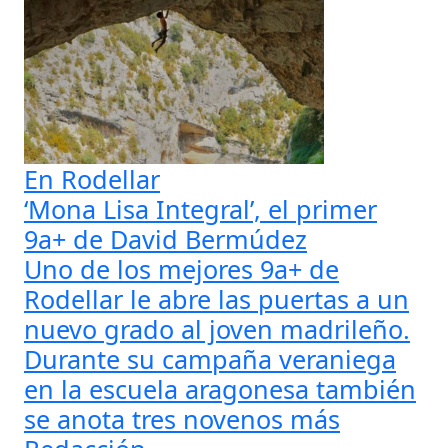
En Rodellar
‘Mona Lisa Integral’, el primer
9a+ de David Bermúdez
Uno de los mejores 9a+ de
Rodellar le abre las puertas a un
nuevo grado al joven madrileño.
Durante su campaña veraniega
en la escuela aragonesa también
se anota tres novenos más