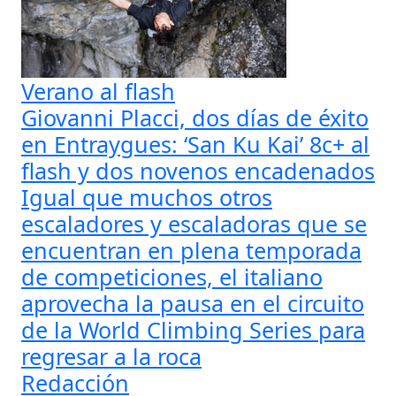
Verano al flash
Giovanni Placci, dos días de éxito
en Entraygues: ‘San Ku Kai’ 8c+ al
flash y dos novenos encadenados
Igual que muchos otros
escaladores y escaladoras que se
encuentran en plena temporada
de competiciones, el italiano
aprovecha la pausa en el circuito
de la World Climbing Series para
regresar a la roca
Redacción