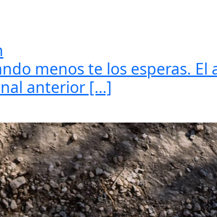
n
ando menos te los esperas. El
nal anterior […]