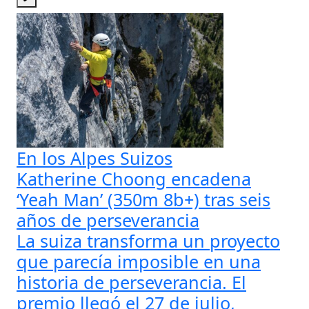
En los Alpes Suizos
Katherine Choong encadena
‘Yeah Man’ (350m 8b+) tras seis
años de perseverancia
La suiza transforma un proyecto
que parecía imposible en una
historia de perseverancia. El
premio llegó el 27 de julio,