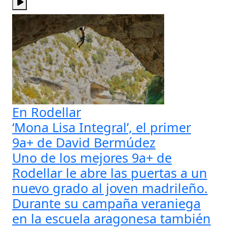
En Rodellar
‘Mona Lisa Integral’, el primer
9a+ de David Bermúdez
Uno de los mejores 9a+ de
Rodellar le abre las puertas a un
nuevo grado al joven madrileño.
Durante su campaña veraniega
en la escuela aragonesa también