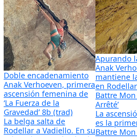
Apurando l
Anak Verh
Doble encadenamiento
mantiene l
Anak Verhoeven, primera
en Rodella
ascensión femenina de
Battre Mon 
‘La Fuerza de la
Arrêté’
Gravedad’ 8b (trad)
La ascensió
La belga salta de
es la prime
Rodellar a Vadiello. En su
Battre Mon 