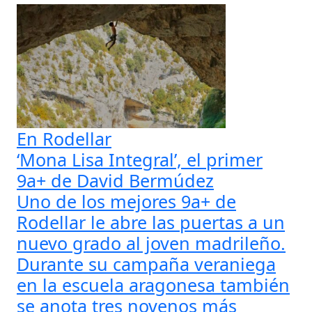
En Rodellar
‘Mona Lisa Integral’, el primer
9a+ de David Bermúdez
Uno de los mejores 9a+ de
Rodellar le abre las puertas a un
nuevo grado al joven madrileño.
Durante su campaña veraniega
en la escuela aragonesa también
se anota tres novenos más