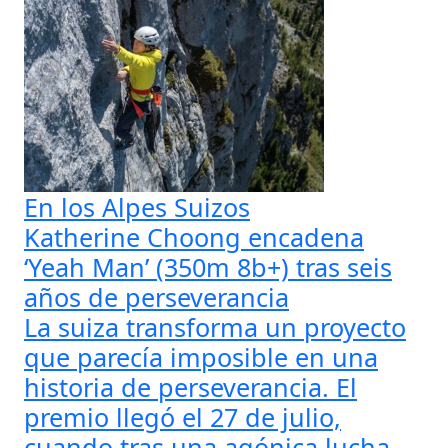
En los Alpes Suizos
Katherine Choong encadena
‘Yeah Man’ (350m 8b+) tras seis
años de perseverancia
La suiza transforma un proyecto
que parecía imposible en una
historia de perseverancia. El
premio llegó el 27 de julio,
cuando tras una agónica lucha,