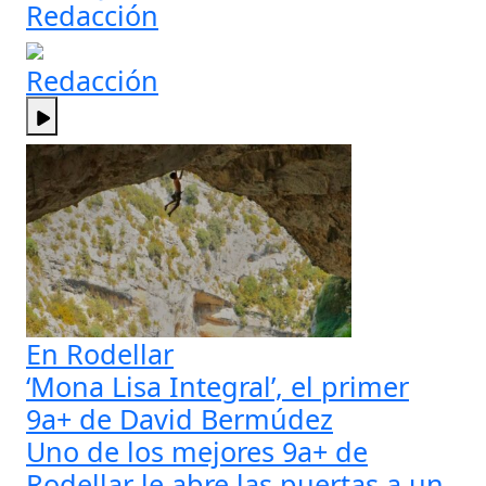
Redacción
Redacción
En Rodellar
‘Mona Lisa Integral’, el primer
9a+ de David Bermúdez
Uno de los mejores 9a+ de
Rodellar le abre las puertas a un