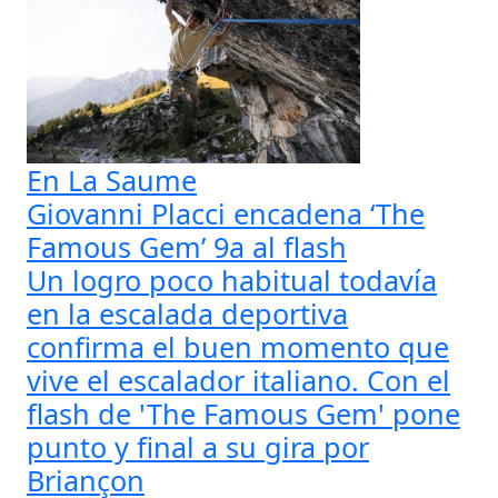
En La Saume
Giovanni Placci encadena ‘The
Famous Gem’ 9a al flash
Un logro poco habitual todavía
en la escalada deportiva
confirma el buen momento que
vive el escalador italiano. Con el
flash de 'The Famous Gem' pone
punto y final a su gira por
Briançon