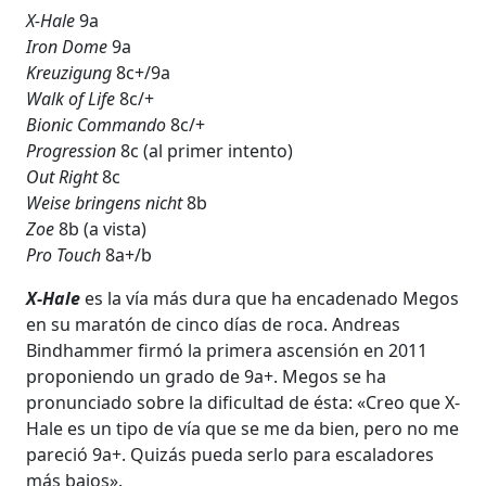
X-Hale
9a
Iron Dome
9a
Kreuzigung
8c+/9a
Walk of Life
8c/+
Bionic Commando
8c/+
Progression
8c (al primer intento)
Out Right
8c
Weise bringens nicht
8b
Zoe
8b (a vista)
Pro Touch
8a+/b
X-Hale
es la vía más dura que ha encadenado Megos
en su maratón de cinco días de roca. Andreas
Bindhammer firmó la primera ascensión en 2011
proponiendo un grado de 9a+. Megos se ha
pronunciado sobre la dificultad de ésta: «Creo que X-
Hale es un tipo de vía que se me da bien, pero no me
pareció 9a+. Quizás pueda serlo para escaladores
más bajos».