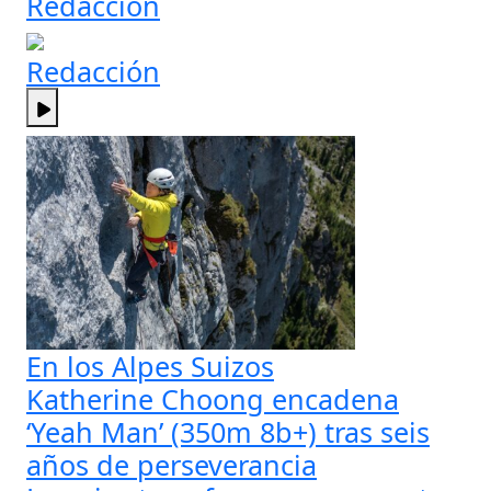
Redacción
Redacción
En los Alpes Suizos
Katherine Choong encadena
‘Yeah Man’ (350m 8b+) tras seis
años de perseverancia