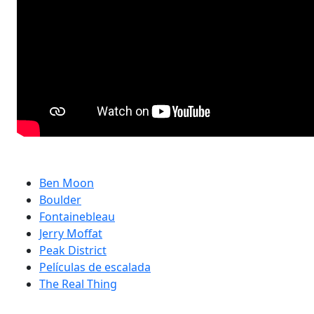
Ben Moon
Boulder
Fontainebleau
Jerry Moffat
Peak District
Películas de escalada
The Real Thing