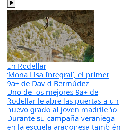
En Rodellar
‘Mona Lisa Integral’, el primer
9a+ de David Bermúdez
Uno de los mejores 9a+ de
Rodellar le abre las puertas a un
nuevo grado al joven madrileño.
Durante su campaña veraniega
en la escuela aragonesa también