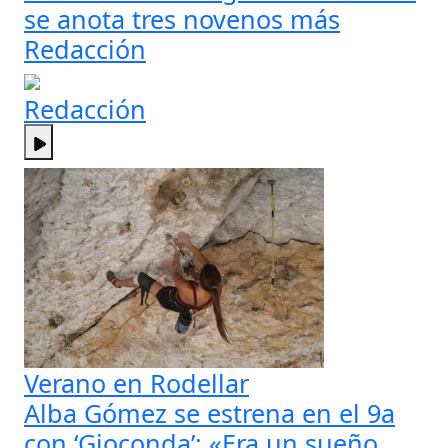
se anota tres novenos más
Redacción
Redacción
Verano en Rodellar
Alba Gómez se estrena en el 9a
con ‘Gioconda’: «Era un sueño