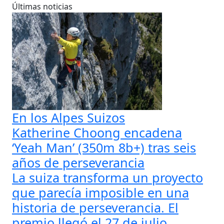
Últimas noticias
En los Alpes Suizos
Katherine Choong encadena
‘Yeah Man’ (350m 8b+) tras seis
años de perseverancia
La suiza transforma un proyecto
que parecía imposible en una
historia de perseverancia. El
premio llegó el 27 de julio,