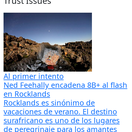
Trust Issues
Al primer intento
Ned Feehally encadena 8B+ al flash
en Rocklands
Rocklands es sinónimo de
vacaciones de verano. El destino
surafricano es uno de los lugares
de peregrinaje para los amantes