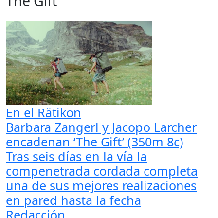
The Gift
En el Rätikon
Barbara Zangerl y Jacopo Larcher
encadenan ‘The Gift’ (350m 8c)
Tras seis días en la vía la
compenetrada cordada completa
una de sus mejores realizaciones
en pared hasta la fecha
Redacción