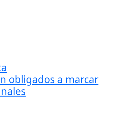
ta
ven obligados a marcar
inales