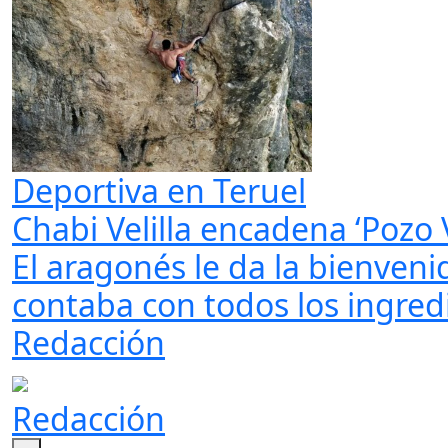
Deportiva en Teruel
Chabi Velilla encadena ‘Pozo
El aragonés le da la bienven
contaba con todos los ingredi
Redacción
Redacción