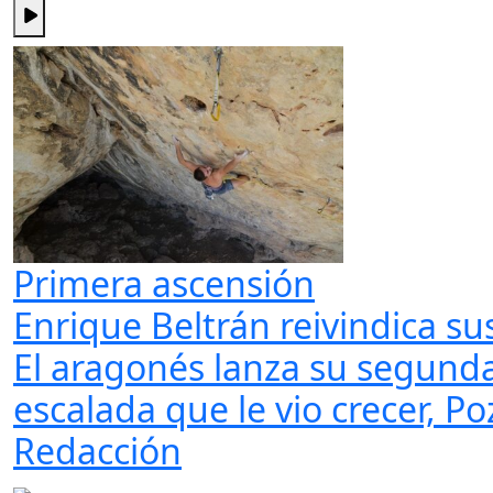
Primera ascensión
Enrique Beltrán reivindica su
El aragonés lanza su segunda
escalada que le vio crecer, P
Redacción