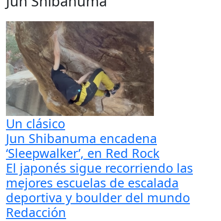
Jun Shibanuma
Un clásico
Jun Shibanuma encadena
‘Sleepwalker’, en Red Rock
El japonés sigue recorriendo las
mejores escuelas de escalada
deportiva y boulder del mundo
Redacción