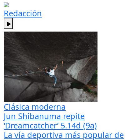
Redacción
Clásica moderna
Jun Shibanuma repite
‘Dreamcatcher’ 5.14d (9a)
La vía deportiva más popular de