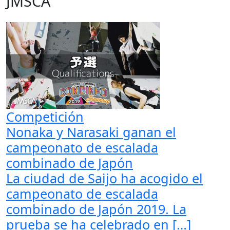
JMSCA
Competición
Nonaka y Narasaki ganan el
campeonato de escalada
combinado de Japón
La ciudad de Saijo ha acogido el
campeonato de escalada
combinado de Japón 2019. La
prueba se ha celebrado en […]