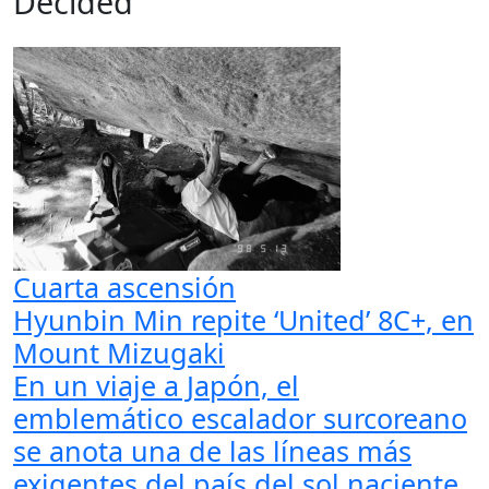
Decided
Cuarta ascensión
Hyunbin Min repite ‘United’ 8C+, en
Mount Mizugaki
En un viaje a Japón, el
emblemático escalador surcoreano
se anota una de las líneas más
exigentes del país del sol naciente.