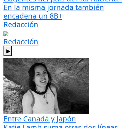
En la misma jornada también
encadena un 8B+
Redacción
Redacción
Entre Canadá y Japón
Katie Lamb suma otras dos líneas