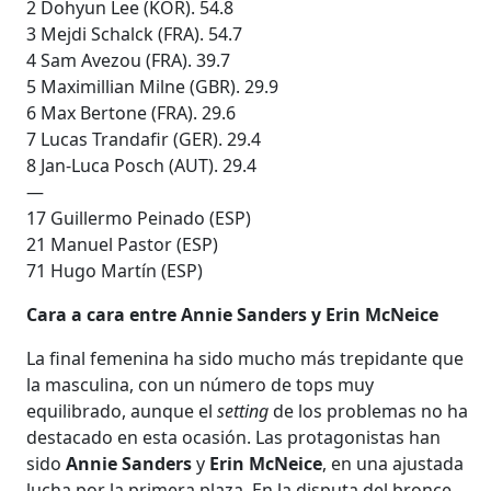
2 Dohyun Lee (KOR). 54.8
3 Mejdi Schalck (FRA). 54.7
4 Sam Avezou (FRA). 39.7
5 Maximillian Milne (GBR). 29.9
6 Max Bertone (FRA). 29.6
7 Lucas Trandafir (GER). 29.4
8 Jan-Luca Posch (AUT). 29.4
—
17 Guillermo Peinado (ESP)
21 Manuel Pastor (ESP)
71 Hugo Martín (ESP)
Cara a cara entre Annie Sanders y Erin McNeice
La final femenina ha sido mucho más trepidante que
la masculina, con un número de tops muy
equilibrado, aunque el
setting
de los problemas no ha
destacado en esta ocasión. Las protagonistas han
sido
Annie Sanders
y
Erin McNeice
, en una ajustada
lucha por la primera plaza. En la disputa del bronce,