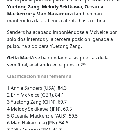
Yuetong Zang
,
Melody Sekikawa
,
Oceania
Mackenzie
y
Mao Nakamura
también han
mantenido a la audiencia atenta hasta el final.
Sanders ha acabado imponiéndose a McNeice por
solo dos intentos y la tercera posición, ganada a
pulso, ha sido para Yuetong Zang.
Geila Macià
se ha quedado a las puertas de la
semifinal, acabando en el puesto 29.
Clasificación final femenina
1 Annie Sanders (USA). 84.3
2 Erin McNeice (GBR). 84.1
3 Yuetong Zang (CHN). 69.7
4 Melody Sekikawa (JPN). 69.5
5 Oceania Mackenzie (AUS). 59.5
6 Mao Nakamura (JPN). 54.6
7 Zélia Avezou (FRA). 44.7