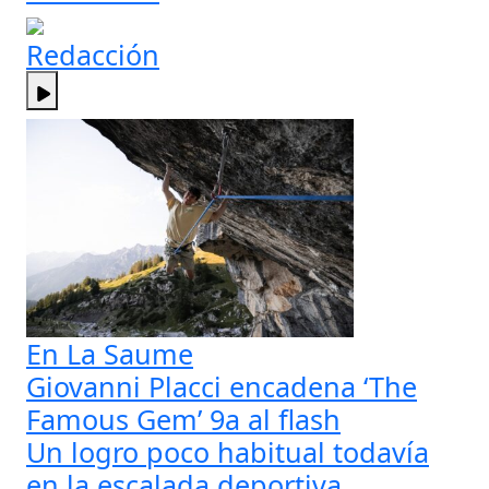
Redacción
En La Saume
Giovanni Placci encadena ‘The
Famous Gem’ 9a al flash
Un logro poco habitual todavía
en la escalada deportiva