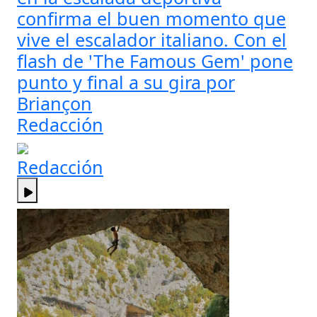
confirma el buen momento que
vive el escalador italiano. Con el
flash de 'The Famous Gem' pone
punto y final a su gira por
Briançon
Redacción
Redacción