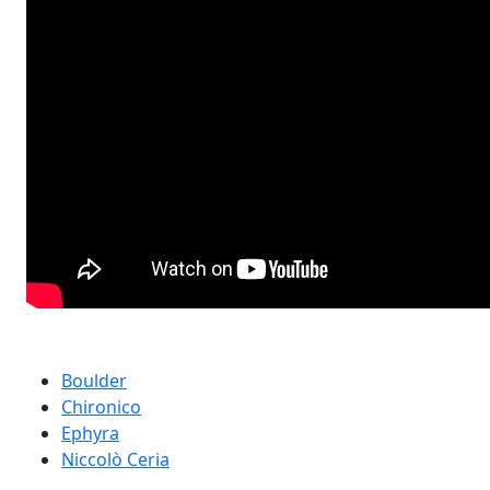
Boulder
Chironico
Ephyra
Niccolò Ceria