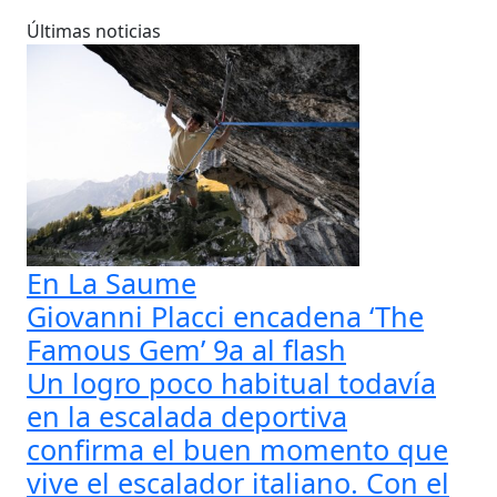
Últimas noticias
En La Saume
Giovanni Placci encadena ‘The
Famous Gem’ 9a al flash
Un logro poco habitual todavía
en la escalada deportiva
confirma el buen momento que
vive el escalador italiano. Con el