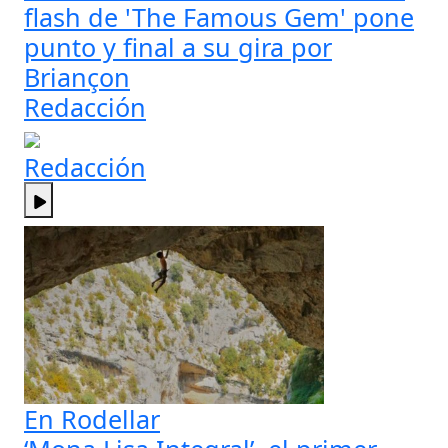
flash de 'The Famous Gem' pone
punto y final a su gira por
Briançon
Redacción
Redacción
En Rodellar