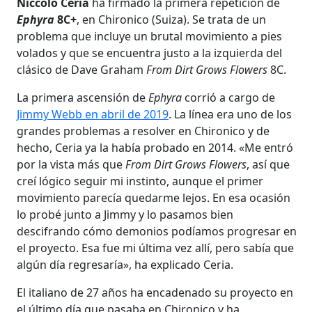
Niccolò Ceria
ha firmado la primera repetición de
Ephyra
8C+
, en Chironico (Suiza). Se trata de un
problema que incluye un brutal movimiento a pies
volados y que se encuentra justo a la izquierda del
clásico de Dave Graham
From Dirt Grows Flowers
8C.
La primera ascensión de
Ephyra
corrió a cargo de
Jimmy Webb en abril de 2019
. La línea era uno de los
grandes problemas a resolver en Chironico y de
hecho, Ceria ya la había probado en 2014. «Me entró
por la vista más que
From Dirt Grows Flowers
, así que
creí lógico seguir mi instinto, aunque el primer
movimiento parecía quedarme lejos. En esa ocasión
lo probé junto a Jimmy y lo pasamos bien
descifrando cómo demonios podíamos progresar en
el proyecto. Esa fue mi última vez allí, pero sabía que
algún día regresaría», ha explicado Ceria.
El italiano de 27 años ha encadenado su proyecto en
el último día que pasaba en Chironico y ha