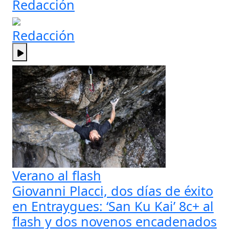
Redacción
Redacción
Verano al flash
Giovanni Placci, dos días de éxito
en Entraygues: ‘San Ku Kai’ 8c+ al
flash y dos novenos encadenados