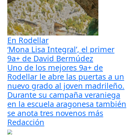
En Rodellar
‘Mona Lisa Integral’, el primer
9a+ de David Bermúdez
Uno de los mejores 9a+ de
Rodellar le abre las puertas a un
nuevo grado al joven madrileño.
Durante su campaña veraniega
en la escuela aragonesa también
se anota tres novenos más
Redacción