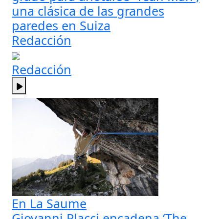
una clásica de las grandes
paredes en Suiza
Redacción
Redacción
En La Saume
Giovanni Placci encadena ‘The