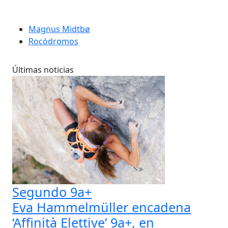
Magnus Midtbø
Rocódromos
Últimas noticias
Segundo 9a+
Eva Hammelmüller encadena
‘Affinità Elettive’ 9a+, en