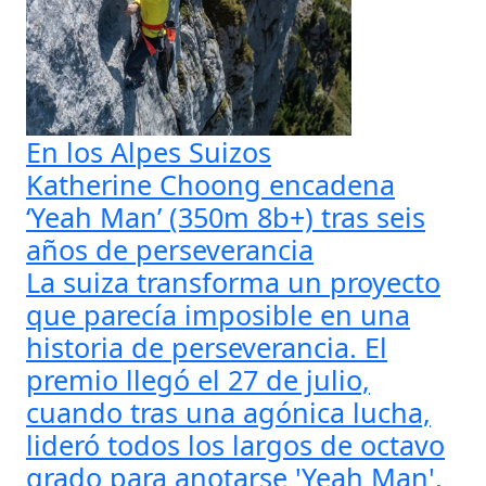
En los Alpes Suizos
Katherine Choong encadena
‘Yeah Man’ (350m 8b+) tras seis
años de perseverancia
La suiza transforma un proyecto
que parecía imposible en una
historia de perseverancia. El
premio llegó el 27 de julio,
cuando tras una agónica lucha,
lideró todos los largos de octavo
grado para anotarse 'Yeah Man',