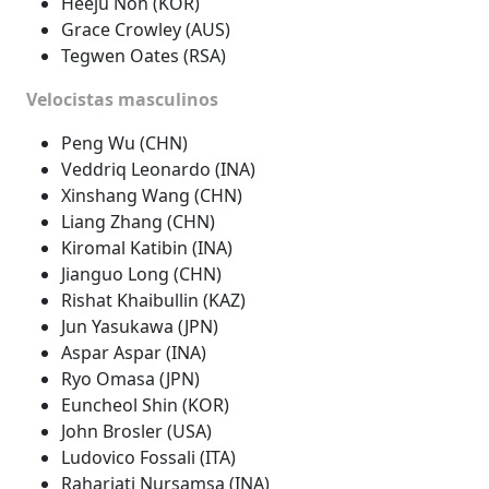
Heeju Noh (KOR)
Grace Crowley (AUS)
Tegwen Oates (RSA)
Velocistas masculinos
Peng Wu (CHN)
Veddriq Leonardo (INA)
Xinshang Wang (CHN)
Liang Zhang (CHN)
Kiromal Katibin (INA)
Jianguo Long (CHN)
Rishat Khaibullin (KAZ)
Jun Yasukawa (JPN)
Aspar Aspar (INA)
Ryo Omasa (JPN)
Euncheol Shin (KOR)
John Brosler (USA)
Ludovico Fossali (ITA)
Raharjati Nursamsa (INA)