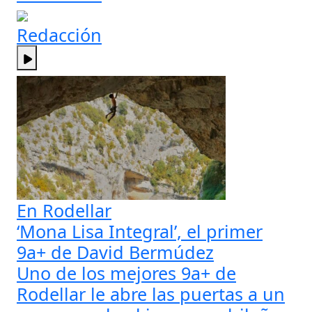
Redacción
En Rodellar
‘Mona Lisa Integral’, el primer
9a+ de David Bermúdez
Uno de los mejores 9a+ de
Rodellar le abre las puertas a un