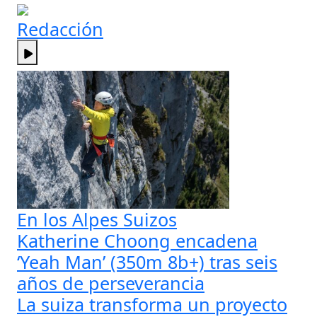
Redacción
En los Alpes Suizos
Katherine Choong encadena
‘Yeah Man’ (350m 8b+) tras seis
años de perseverancia
La suiza transforma un proyecto