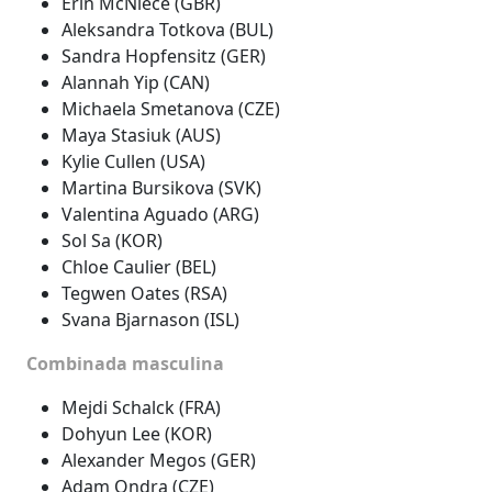
Erin McNiece (GBR)
Aleksandra Totkova (BUL)
Sandra Hopfensitz (GER)
Alannah Yip (CAN)
Michaela Smetanova (CZE)
Maya Stasiuk (AUS)
Kylie Cullen (USA)
Martina Bursikova (SVK)
Valentina Aguado (ARG)
Sol Sa (KOR)
Chloe Caulier (BEL)
Tegwen Oates (RSA)
Svana Bjarnason (ISL)
Combinada masculina
Mejdi Schalck (FRA)
Dohyun Lee (KOR)
Alexander Megos (GER)
Adam Ondra (CZE)