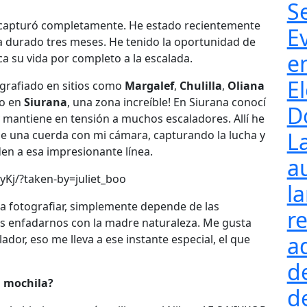
S
 capturó completamente. He estado recientemente
E
a durado tres meses. He tenido la oportunidad de
e
a su vida por completo a la escalada.
El
grafiado en sitios como
Margalef
,
Chulilla
,
Oliana
do en
Siurana
, una zona increíble! En Siurana conocí
D
y mantiene en tensión a muchos escaladores. Allí he
L
e una cuerda con mi cámara, capturando la lucha y
en a esa impresionante línea.
a
Kj/?taken-by=juliet_boo
l
ra fotografiar, simplemente depende de las
re
 enfadarnos con la madre naturaleza. Me gusta
a
dor, eso me lleva a ese instante especial, el que
d
i mochila?
d