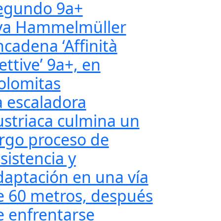
egundo 9a+
va Hammelmüller
ncadena ‘Affinità
ettive’ 9a+, en
olomitas
a escaladora
ustriaca culmina un
argo proceso de
sistencia y
daptación en una vía
e 60 metros, después
e enfrentarse