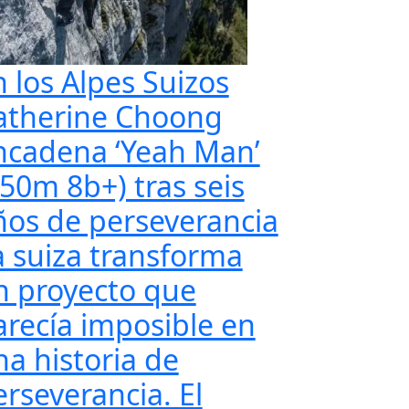
n los Alpes Suizos
atherine Choong
ncadena ‘Yeah Man’
350m 8b+) tras seis
ños de perseverancia
a suiza transforma
n proyecto que
arecía imposible en
na historia de
erseverancia. El