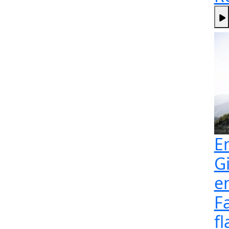
E
G
e
F
fl