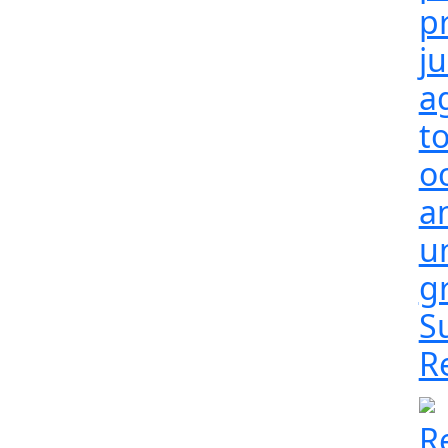
p
j
a
t
o
a
un
g
S
R
R