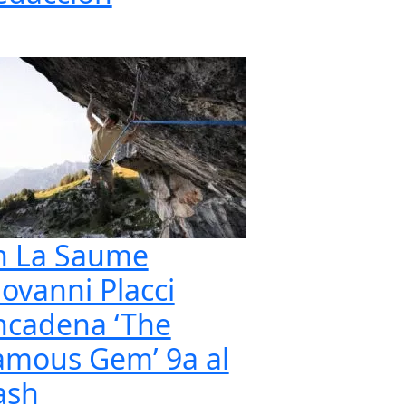
n La Saume
iovanni Placci
ncadena ‘The
amous Gem’ 9a al
ash