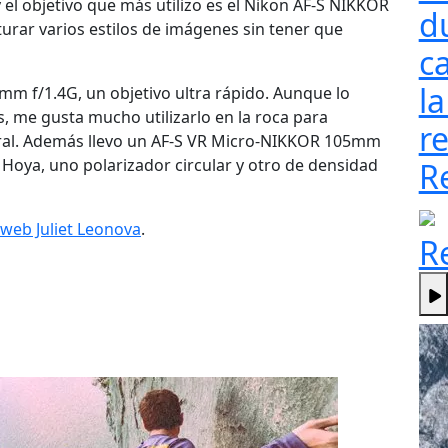
 el objetivo que más utilizo es el Nikon AF-S NIKKOR
d
rar varios estilos de imágenes sin tener que
ca
la
m f/1.4G, un objetivo ultra rápido. Aunque lo
s, me gusta mucho utilizarlo en la roca para
re
ral. Además llevo un AF-S VR Micro-NIKKOR 105mm
os Hoya, uno polarizador circular y otro de densidad
R
o web Juliet Leonova
.
R