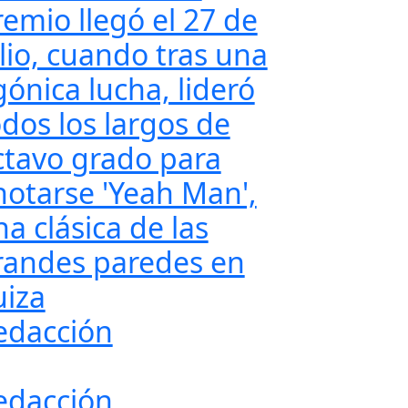
remio llegó el 27 de
ulio, cuando tras una
gónica lucha, lideró
odos los largos de
ctavo grado para
notarse 'Yeah Man',
a clásica de las
randes paredes en
uiza
edacción
edacción