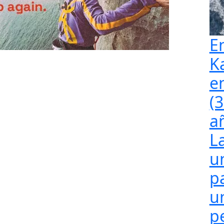
E
K
e
(
a
L
u
p
u
p