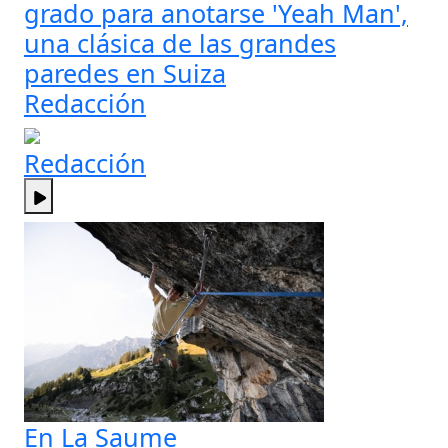
grado para anotarse 'Yeah Man',
una clásica de las grandes
paredes en Suiza
Redacción
Redacción
En La Saume