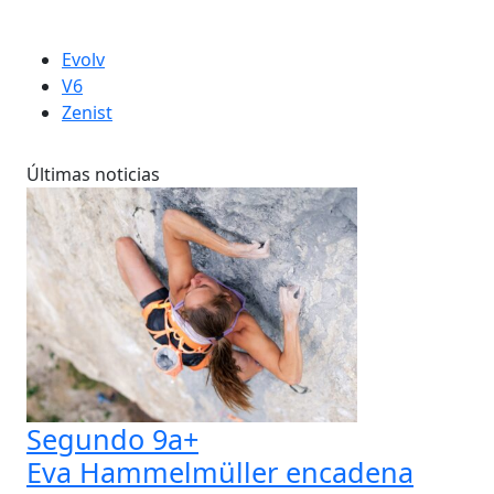
Evolv
V6
Zenist
Últimas noticias
Segundo 9a+
Eva Hammelmüller encadena