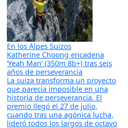
En los Alpes Suizos
Katherine Choong encadena
‘Yeah Man’ (350m 8b+) tras seis
años de perseverancia
La suiza transforma un proyecto
que parecía imposible en una
historia de perseverancia. El
premio llegó el 27 de julio,
cuando tras una agónica lucha,
lideró todos los largos de octavo