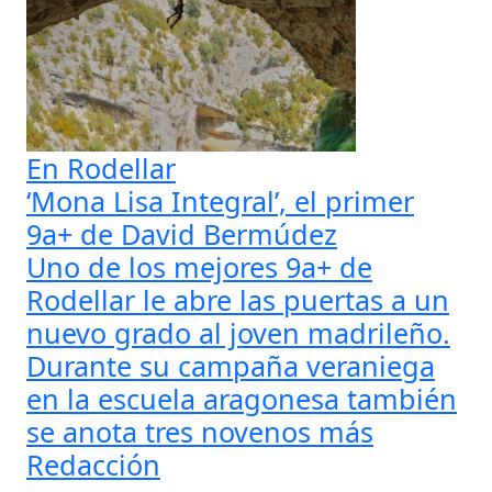
En Rodellar
‘Mona Lisa Integral’, el primer
9a+ de David Bermúdez
Uno de los mejores 9a+ de
Rodellar le abre las puertas a un
nuevo grado al joven madrileño.
Durante su campaña veraniega
en la escuela aragonesa también
se anota tres novenos más
Redacción