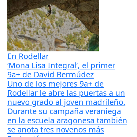
En Rodellar
‘Mona Lisa Integral’, el primer
9a+ de David Bermúdez
Uno de los mejores 9a+ de
Rodellar le abre las puertas a un
nuevo grado al joven madrileño.
Durante su campaña veraniega
en la escuela aragonesa también
se anota tres novenos más