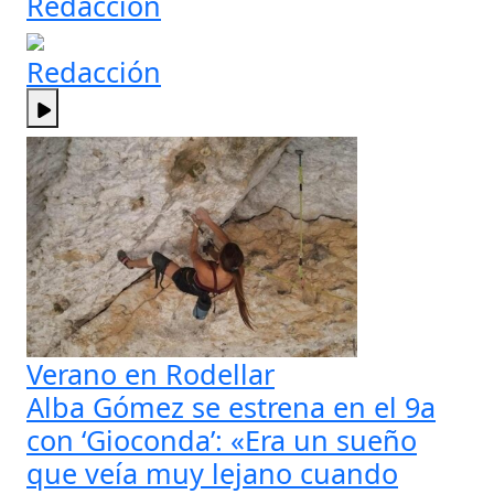
Redacción
Redacción
Verano en Rodellar
Alba Gómez se estrena en el 9a
con ‘Gioconda’: «Era un sueño
que veía muy lejano cuando