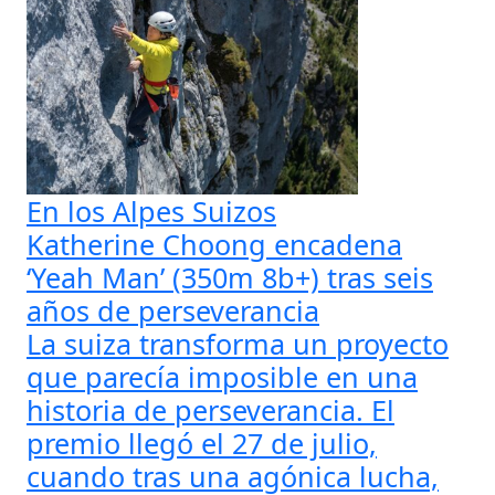
En los Alpes Suizos
Katherine Choong encadena
‘Yeah Man’ (350m 8b+) tras seis
años de perseverancia
La suiza transforma un proyecto
que parecía imposible en una
historia de perseverancia. El
premio llegó el 27 de julio,
cuando tras una agónica lucha,