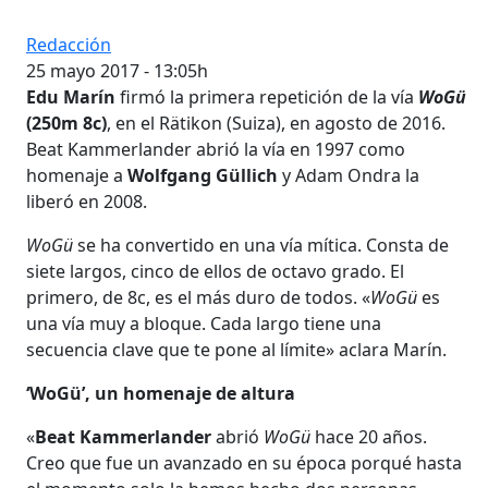
Redacción
25 mayo 2017 - 13:05h
Edu Marín
firmó la primera repetición de la vía
WoGü
(250m 8c)
, en el Rätikon (Suiza), en agosto de 2016.
Beat Kammerlander abrió la vía en 1997 como
homenaje a
Wolfgang Güllich
y Adam Ondra la
liberó en 2008.
WoGü
se ha convertido en una vía mítica. Consta de
siete largos, cinco de ellos de octavo grado. El
primero, de 8c, es el más duro de todos. «
WoGü
es
una vía muy a bloque. Cada largo tiene una
secuencia clave que te pone al límite» aclara Marín.
‘WoGü’, un homenaje de altura
«
Beat Kammerlander
abrió
WoGü
hace 20 años.
Creo que fue un avanzado en su época porqué hasta