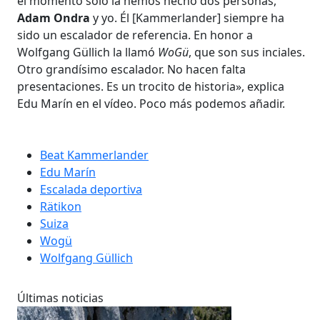
el momento solo la hemos hecho dos personas,
Adam Ondra
y yo. Él [Kammerlander] siempre ha
sido un escalador de referencia. En honor a
Wolfgang Güllich la llamó
WoGü
, que son sus inciales.
Otro grandísimo escalador. No hacen falta
presentaciones. Es un trocito de historia», explica
Edu Marín en el vídeo. Poco más podemos añadir.
Beat Kammerlander
Edu Marín
Escalada deportiva
Rätikon
Suiza
Wogü
Wolfgang Güllich
Últimas noticias