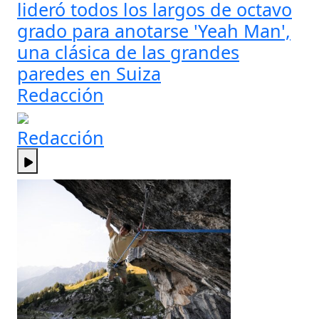
lideró todos los largos de octavo
grado para anotarse 'Yeah Man',
una clásica de las grandes
paredes en Suiza
Redacción
Redacción