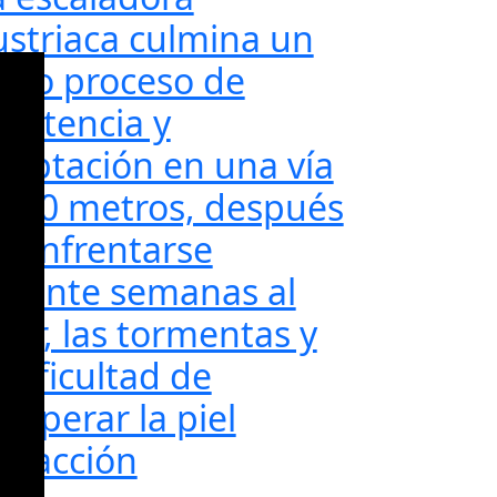
ustriaca culmina un
argo proceso de
sistencia y
daptación en una vía
e 60 metros, después
e enfrentarse
urante semanas al
lor, las tormentas y
 dificultad de
cuperar la piel
edacción