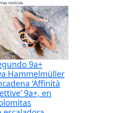
imas noticias
egundo 9a+
va Hammelmüller
ncadena ‘Affinità
ettive’ 9a+, en
olomitas
a escaladora