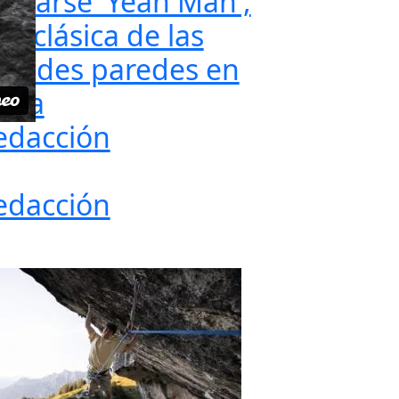
notarse 'Yeah Man',
a clásica de las
randes paredes en
uiza
edacción
edacción