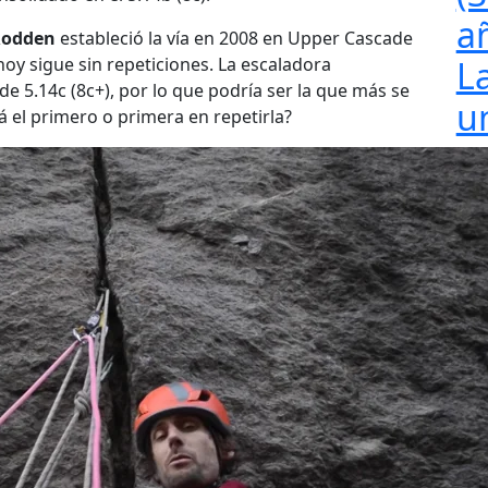
a
Rodden
estableció la vía en 2008 en Upper Cascade
 hoy sigue sin repeticiones. La escaladora
L
de 5.14c (8c+), por lo que podría ser la que más se
u
á el primero o primera en repetirla?
p
u
p
p
j
a
t
o