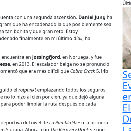
Últ
cuenta con una segunda ascensión.
Daniel Jung
ha
tagram que ha encadenado la que posiblemente sea
nea tan bonita y que gran reto! Estoy
enado finalmente en mi último día», ha
 encuentra en
Jøssingfjord
, en Noruega, y fue
resse
, en 2013. El escalador belga no se pronunció
comentó que era más difícil que
Cobra Crack
5.14b
S
E
eguido el
rotpunkt
emplazando todos los seguros
e
no lo hizo al cien por cien, ya que dejó alguna
s para poder limpiar la ruta después de cada
El
D
 deportiva del nivel de
La Rambla
9a+ o la primera
L
en Siurana. Ahora, con
The Recovery Drink
se une