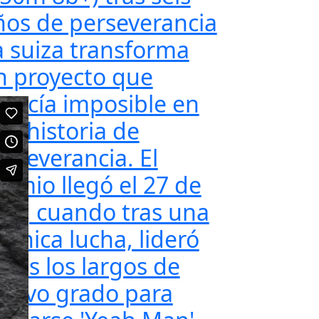
ños de perseverancia
a suiza transforma
n proyecto que
arecía imposible en
na historia de
erseverancia. El
remio llegó el 27 de
ulio, cuando tras una
gónica lucha, lideró
odos los largos de
ctavo grado para