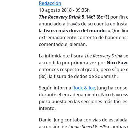
Redacción
10 agosto 2018 - 09:35h
The Recovery Drink
5.14c? (8c+?)
por fin 
anunciado a través de su cuenta en Ins
la
fisura más dura del mundo
: «¡Que lí
extremadamente contento de haber encad
comentado el alemán.
La intimidante fisura
The Recovery Drink
se
ascendida por primera vez por
Nico Fav
entonces respecto al grado, pero sí que 
(8c), la fisura de dedos de Squamish.
Según informa
Rock & Ice
, Jung ha cons
durante el encadenamiento. Nico Favresse 
pieza puesta en las secciones más fácile
intento.
Daniel Jung contaba con vías de escalada
ascensión de
Jungle Speed
8c+/9a, ambas 