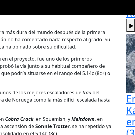
R
ura más dura del mundo después de la primera
emán no ha comentado nada respecto al grado. Su
ca ha opinado sobre su dificultad.
en el proyecto, fue uno de los primeros
 probó la vía junto a su habitual compañero de
que podría situarse en el rango del 5.14c (8c+) o
unos de los mejores escaladores de
trad
del
E
ura de Noruega como la más difícil escalada hasta
K
e
on
Cobra Crack
, en Squamish, y
Meltdown
, en
ra ascensión de
Sonnie Trotter
, se ha repetido ya
(
solidado en el 5.14b (8c).