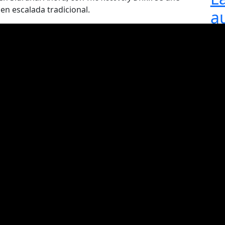
en escalada tradicional.
a
l
re
a
d
d
d
ca
la
re
R