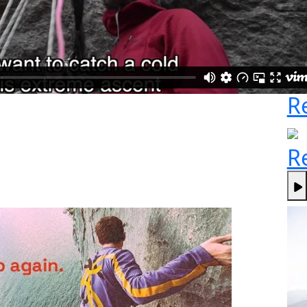
a
un
g
S
R
R