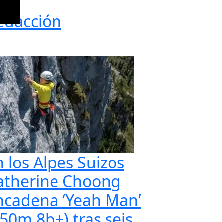
edacción
n los Alpes Suizos
atherine Choong
ncadena ‘Yeah Man’
350m 8b+) tras seis