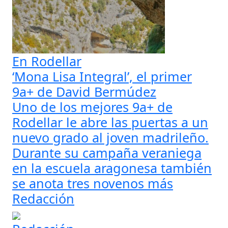
En Rodellar
‘Mona Lisa Integral’, el primer
9a+ de David Bermúdez
Uno de los mejores 9a+ de
Rodellar le abre las puertas a un
nuevo grado al joven madrileño.
Durante su campaña veraniega
en la escuela aragonesa también
se anota tres novenos más
Redacción