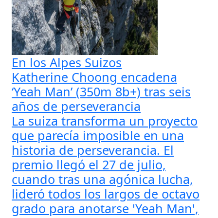
En los Alpes Suizos
Katherine Choong encadena
‘Yeah Man’ (350m 8b+) tras seis
años de perseverancia
La suiza transforma un proyecto
que parecía imposible en una
historia de perseverancia. El
premio llegó el 27 de julio,
cuando tras una agónica lucha,
lideró todos los largos de octavo
grado para anotarse 'Yeah Man',