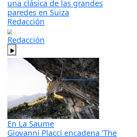
una clásica de las grandes
paredes en Suiza
Redacción
Redacción
En La Saume
Giovanni Placci encadena ‘The