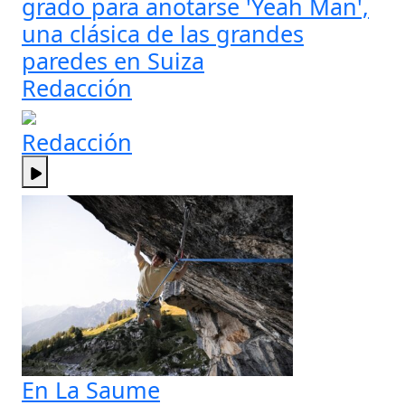
grado para anotarse 'Yeah Man',
una clásica de las grandes
paredes en Suiza
Redacción
Redacción
En La Saume