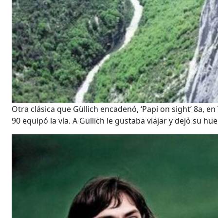
Otra clásica que Güllich encadenó, ‘Papi on sight’ 8a, en
90 equipó la vía. A Güllich le gustaba viajar y dejó su hu