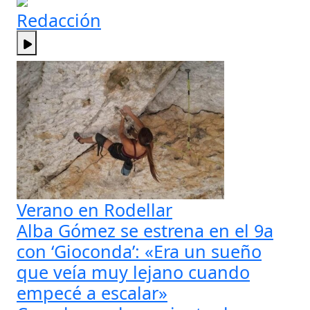
Redacción
Verano en Rodellar
Alba Gómez se estrena en el 9a
con ‘Gioconda’: «Era un sueño
que veía muy lejano cuando
empecé a escalar»