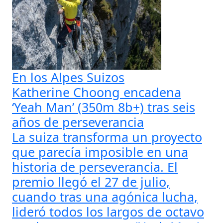
En los Alpes Suizos
Katherine Choong encadena
‘Yeah Man’ (350m 8b+) tras seis
años de perseverancia
La suiza transforma un proyecto
que parecía imposible en una
historia de perseverancia. El
premio llegó el 27 de julio,
cuando tras una agónica lucha,
lideró todos los largos de octavo