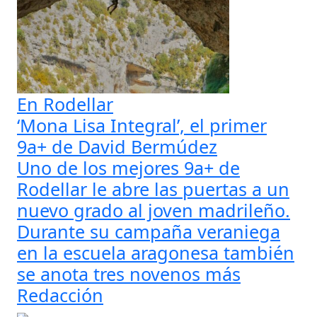
En Rodellar
‘Mona Lisa Integral’, el primer
9a+ de David Bermúdez
Uno de los mejores 9a+ de
Rodellar le abre las puertas a un
nuevo grado al joven madrileño.
Durante su campaña veraniega
en la escuela aragonesa también
se anota tres novenos más
Redacción